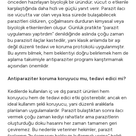
önceden hazırlayan biyolojik bir üründür; vücut o etkenle
karşılaştığında daha hızlı ve güçlü yanıt verir. Parazit ilacı
ise vücutta var olan veya kısa sürede bulaşabilecek
parazitleri öldüren, çoğalmasını durduran kimyasal veya
biyolojik etkenlerden oluşur. Günlük pratikte “parazit
uygulaması yaptırdım” denildiğinde aslında çoğu zaman
bu parazisit ilaçlar kastedilir, yani klasik anlamda bir aşı
değil düzenli tedavi ve koruma protokolü uygulanmıştır.
Bu ayrımı bilmek, hem beklentiyi doğru belirlemek hem de
aşılama takvimiyle antiparaziter programı karıştırmamak
açısından önemlidir.
Antiparaziter koruma koruyucu mu, tedavi edici mi?
Kedilerde kullanılan iç ve dış parazit ürünleri hem
koruyucu hem de tedavi edici etki gösterebilir; ancak en
ideal kullanım şekli koruyucu, yani düzenli aralıklarla
planlanan uygulamalardır. Parazit bulaştıktan sonra ilacı
vermek çoğu zaman kediyi rahatlatır ama parazitlerin
oluşturduğu doku hasarını her zaman tamamen geri
çeviremez. Bu nedenle veteriner hekimler, parazit
ilaçlarının “bulaşmasını bekleyip kullanmak yerine” belirli