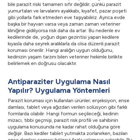
bile parazit riski tamamen sıfır değildir; çünkü parazit
yumurtaları ve larvalarını ayakkabı, kıyafet, pazar poşeti
gibi yollarla fark etmeden eve taşıyabiliriz. Ayrıca evde
başka bir hayvan varsa veya zaman zaman veteriner
kliniğine gidiliyorsa risk daha da artar. Bu nedenle ev
kedilerinde de, yoğun dışarı gezintisi yapan kedilere
kıyasla daha seyrek aralıklarla da olsa düzenli parazit
koruması önerilir. Hangi aralığın uygun olduğunu,
kedinizin yaşam tarzını bilen veteriner hekimle birlikte
belirlemek en doğrusu olacaktır.
Antiparaziter Uygulama Nasıl
Yapılır? Uygulama Yöntemleri
Parazit koruması için kullanılan ürünler; enjeksiyon, ense
damlası, tablet veya ağızdan verilen solüsyon gibi farklı
formlarda olabilir. Hangi formun seçileceği, kedinin
mizacı, tıbbi geçmişi, parazit risk profili ve sahibinin
uygulama konusunda ne kadar rahat olduğuna göre
değişir. Bazı kediler tablet yutmakta zorlanırken, bazıları
ense damlası sonrası bölgeyi fazla yalamaya çalışabilir. Bu