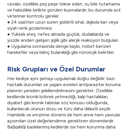
cevabı, özellikle peş peşe tekrar eden, su bile tutamama
ve halsizlikle birlikte görülen kusmalardır; bu durumda acil
veteriner kontrolü gerekir.
● 24 saatten uzun süren şiddetli ishal, dışkıda kan veya
siyah renk gözlenmesi.
● Yüksek ateş, nefes almada güçlük, dudaklarda ve
yüzde aniden gelişen şişlik gibi alerjik reaksiyon bulguları.
● Uygulama sonrasında denge kaybı, nöbet benzeri
hareketler veya bilinç bulanıklığı gibi nörolojik belirtiler.
Risk Grupları ve Özel Durumlar
Her kediye aynı şemayı uygulamak doğru değildir; bazı
hastalık durumları ve yaşam evreleri antiparaziter koruma
planının yeniden şekillendirilmesini gerektirir. Özellikle
kedilerde kronik böbrek yetmezliği, kalp hastalıkları,
diyabet gibi kronik tablolar söz konusu olduğunda,
kullanılacak ürünün dozu ve türü daha dikkatli seçilir.
Hamilelik ve emzirme dönemi de hem anne hem yavrular
açısından özel değerlendirme gerektiren dönemlerdir.
Bağışıklığı baskılanmış kedilerde ise hem korunma daha