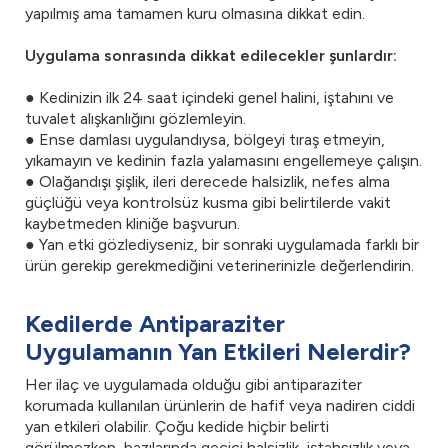
yapılmış ama tamamen kuru olmasına dikkat edin.
Uygulama sonrasında dikkat edilecekler şunlardır:
● Kedinizin ilk 24 saat içindeki genel halini, iştahını ve
tuvalet alışkanlığını gözlemleyin.
● Ense damlası uygulandıysa, bölgeyi tıraş etmeyin,
yıkamayın ve kedinin fazla yalamasını engellemeye çalışın.
● Olağandışı şişlik, ileri derecede halsizlik, nefes alma
güçlüğü veya kontrolsüz kusma gibi belirtilerde vakit
kaybetmeden kliniğe başvurun.
● Yan etki gözlediyseniz, bir sonraki uygulamada farklı bir
ürün gerekip gerekmediğini veterinerinizle değerlendirin.
Kedilerde Antiparaziter
Uygulamanın Yan Etkileri Nelerdir?
Her ilaç ve uygulamada olduğu gibi antiparaziter
korumada kullanılan ürünlerin de hafif veya nadiren ciddi
yan etkileri olabilir. Çoğu kedide hiçbir belirti
görülmezken, bazılarında geçici halsizlik, iştahsızlık veya