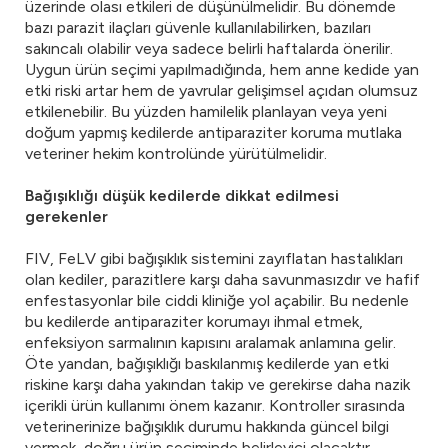
üzerinde olası etkileri de düşünülmelidir. Bu dönemde
bazı parazit ilaçları güvenle kullanılabilirken, bazıları
sakıncalı olabilir veya sadece belirli haftalarda önerilir.
Uygun ürün seçimi yapılmadığında, hem anne kedide yan
etki riski artar hem de yavrular gelişimsel açıdan olumsuz
etkilenebilir. Bu yüzden hamilelik planlayan veya yeni
doğum yapmış kedilerde antiparaziter koruma mutlaka
veteriner hekim kontrolünde yürütülmelidir.
Bağışıklığı düşük kedilerde dikkat edilmesi
gerekenler
FIV, FeLV gibi bağışıklık sistemini zayıflatan hastalıkları
olan kediler, parazitlere karşı daha savunmasızdır ve hafif
enfestasyonlar bile ciddi kliniğe yol açabilir. Bu nedenle
bu kedilerde antiparaziter korumayı ihmal etmek,
enfeksiyon sarmalının kapısını aralamak anlamına gelir.
Öte yandan, bağışıklığı baskılanmış kedilerde yan etki
riskine karşı daha yakından takip ve gerekirse daha nazik
içerikli ürün kullanımı önem kazanır. Kontroller sırasında
veterinerinize bağışıklık durumu hakkında güncel bilgi
vermek, doğru ürün seçiminde belirleyici olacaktır.