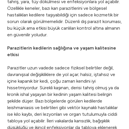
tahriş, yara, tüy dökülmesi ve enfeksiyonlara yol açabilir.
Özellikle keneler, bazı kan parazitlerini ve bölgesel
hastalıkları kedilere taşıyabildiği için sadece kozmetik bir
sorun olarak görülmemelidir. Düzenli dış parazit koruması,
bu küçük ama etkisi büyük canlıları kontrol altına almanın
en güvenilir yoludur.
Parazitlerin kedilerin sağlığına ve yaşam kalitesine
etkisi
Parazitler uzun vadede sadece fiziksel belirtiler değil,
davranışsal değişikliklere de yol açar; halsiz, iştahsız ve
içine kapanık bir kedi, çoğu zaman kendini iyi
hissetmiyordur. Sürekli kaşınan, derisi tahriş olmuş ya da
kronik ishal yaşayan bir kedinin yaşam kalitesi belirgin
şekilde düşer. Bazı bölgelerde görülen kedilerde
leishmaniasis ve belirtileri gibi vektör kaynaklı hastalıklar
ise kilo kaybı, deri lezyonları ve organ tutulumuyla ciddi
tabloya yol açabilir. İleri vakalarda kansızlık, bağışıklık
düşüklüğü ve ikincil enfeksiyonlar da tabloya eklenerek