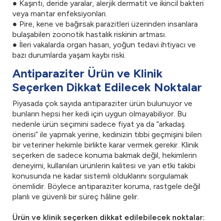
● Kaşıntı, deride yaralar, alerjik dermatit ve ikincil bakteri
veya mantar enfeksiyonları.
● Pire, kene ve bağırsak parazitleri üzerinden insanlara
bulaşabilen zoonotik hastalık riskinin artması.
● İleri vakalarda organ hasarı, yoğun tedavi ihtiyacı ve
bazı durumlarda yaşam kaybı riski.
Antiparaziter Ürün ve Klinik
Seçerken Dikkat Edilecek Noktalar
Piyasada çok sayıda antiparaziter ürün bulunuyor ve
bunların hepsi her kedi için uygun olmayabiliyor. Bu
nedenle ürün seçimini sadece fiyat ya da “arkadaş
önerisi” ile yapmak yerine, kedinizin tıbbi geçmişini bilen
bir veteriner hekimle birlikte karar vermek gerekir. Klinik
seçerken de sadece konuma bakmak değil, hekimlerin
deneyimi, kullanılan ürünlerin kalitesi ve yan etki takibi
konusunda ne kadar sistemli olduklarını sorgulamak
önemlidir. Böylece antiparaziter koruma, rastgele değil
planlı ve güvenli bir süreç hâline gelir.
Ürün ve klinik seçerken dikkat edilebilecek noktalar: