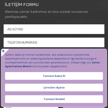
İLETİŞİM FORMU
Alanında uzman kadromuz en kısa sürede sorularınızı
yanıtlayacaktır.
İşlenen kişisel verilerinize ilişkin detaylı bilgilere
Hasta
Aydınlatma Metni
’nden ulaşabilirsiniz.