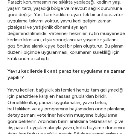
Parazit korunmasının ne sıklıkta yapılacağı, kedinin yaşı,
yaşam tarzı, yaşadığı bölge ve mevcut sağlık durumuna
göre değişir. Yani tüm kedilere uyan tek bir antiparaziter
uygulama takvimi yoktur; yavru kedi gelişim zaman
çizelgesi ve yetişkinlik dönemi ayrı ayrı
değerlendirilmelidir. Veteriner hekimler, rutin muayenede
kedinin kilosunu, dışkı sonuçlarını ve yaşam koşullarını
göz önüne alarak kişiye özel bir plan oluşturur. Bu planın
düzenli biçimde uygulanması, korumanın sürekliliği için
kritik öneme sahiptir.
Yavru kedilerde ilk antiparaziter uygulama ne zaman
yapılır?
Yavru kediler, bağışıklık sistemleri henüz tam gelişmediği
için parazitlere karşı en hassas gruplardan biridir.
Genellikle ilk iç parazit uygulamaları, yavru birkaç
haftalıkken ve aşı programına başlamadan önce planlanır;
detay zamanı veteriner hekimin muayene bulgularına
göre belirlenir. Ardından belirli aralıklarla tekrarlanan iç ve
dış parazit uygulamalarıyla yavru, kritik büyüme dönemini
daha konforlu ve sağlıklı geçirir. Böylece temel aşılar ve