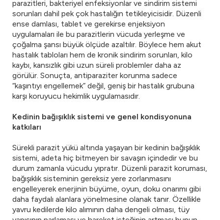
parazitleri, bakteriyel enfeksiyonlar ve sindirim sistemi
sorunları dahil pek çok hastalığın tetikleyicisidir. Düzenli
ense damlası, tablet ve gerekirse enjeksiyon
uygulamaları ile bu parazitlerin vücuda yerleşme ve
çoğalma şansı büyük ölçüde azaltılır. Böylece hem akut
hastalık tabloları hem de kronik sindirim sorunları, kilo
kaybı, kansızlık gibi uzun süreli problemler daha az
görülür. Sonuçta, antiparaziter korunma sadece
“kaşıntıyı engellemek” değil, geniş bir hastalık grubuna
karşı koruyucu hekimlik uygulamasıdır.
Kedinin bağışıklık sistemi ve genel kondisyonuna
katkıları
Sürekli parazit yükü altında yaşayan bir kedinin bağışıklık
sistemi, adeta hiç bitmeyen bir savaşın içindedir ve bu
durum zamanla vücudu yıpratır. Düzenli parazit koruması,
bağışıklık sisteminin gereksiz yere zorlanmasını
engelleyerek enerjinin büyüme, oyun, doku onarımı gibi
daha faydalı alanlara yönelmesine olanak tanır. Özellikle
yavru kedilerde kilo alımının daha dengeli olması, tüy
yapısının parlaması ve hareket isteğinin artması bunun