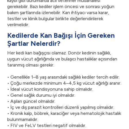
kaybı gibi durumlarda acil veteriner müdahalesi
gerekebilir. Bazı kediler işlem öncesi ve sonrası yoğun
bakım şartlarında izlenebilir. Kan ihtiyacı varsa karar,
testler ve klinik bulgular birlikte değerlendirilerek
verilmelidir.
Kedilerde Kan Bağışı İçin Gereken
Şartlar Nelerdir?
Her kedi kan bağışçısı olamaz. Donör kedinin sağlıklı,
uygun vücut ağırlığında ve bulaşıcı hastalıklar açısından
taranmış olması gerekir.
• Genellikle 1–8 yaş arasındaki sağlıklı kediler tercih edilir.
• Çoğu merkezde minimum 4–4,5 kg vücut ağırlığı aranır.
• İdeal vücut kondisyonuna sahip olmalıdır.
• Genel sağlık durumu iyi olmalıdır.
• Aşıları güncel olmalıdır.
• İç ve dış parazit kontrolleri düzenli yapılmış olmalıdır.
• Kronik kalp, böbrek, karaciğer veya hematolojik hastalık
bulunmamalıdır.
• FIV ve FeLV testleri negatif olmalıdır.