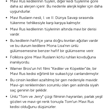
Mavi Rus kedilerinin tüyleri, diğer kedi tüylerine göre
daha az alerjen içerir. Bu nedenle alerjik kişiler için daha
uygundurlar.
Mavi Rusların nesli, I. ve II. Dünya Savaşı sırasında
tükenme tehlikesiyle karşı karşıya kalmıştır.
Mavi Rus kedilerinin tüylerinin altında mavi bir derisi
vardır.
Bu kedilerin hafifçe yana doğru kıvrılan ağızları vardır
ve bu durum kedilere Mona Lisa'nın ünlü
gülümsemesine benzer hafif bir gülümseme verir.
Folklora göre Mavi Rusların kötü ruhları kovduğuna
inanılıyordu.
Warner Bros'un hit filmi “Kediler ve Köpekler”de, bir
Mavi Rus kedisi eğitimli bir suikastçiyi canlandırmıştır.
Bu cinsin kedileri azaltılmış bir gen nedeniyle mavidir.
Mavi-gri renklerinden sorumlu olan gen aslında siyah
saç geninin bir şeklidir.
Ünlü "Tom ve Jerry" çizgi filminin hayranları, parlak yeşil
gözleri ve mavi-gri renk tonuyla Tom'un Mavi Rus
kedisi olduğunu düşünürler.