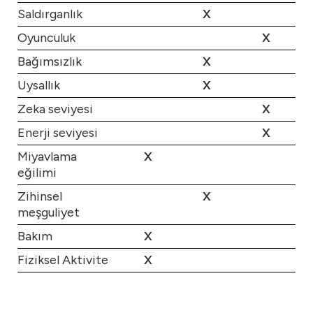
Saldırganlık
X
Oyunculuk
X
Bağımsızlık
X
Uysallık
X
Zeka seviyesi
X
Enerji seviyesi
X
Miyavlama
X
eğilimi
Zihinsel
X
meşguliyet
Bakım
X
Fiziksel Aktivite
X