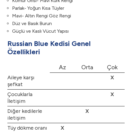
Kömür Grisi- Mavi Kürk Rengi
Parlak- Yoğun Kısa Tüyler
Mavi- Altın Rengi Göz Rengi
Düz ve Basık Burun
Güçlü ve Kaslı Vücut Yapısı
Russian Blue Kedisi Genel
Özellikleri
Az
Orta
Çok
Aileye karşı
X
şefkat
Çocuklarla
X
İletişim
Diğer kedilerle
X
iletişim
Tüy dökme oranı
X