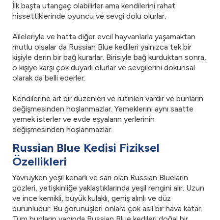
İlk başta utangaç olabilirler ama kendilerini rahat
hissettiklerinde oyuncu ve sevgi dolu olurlar.
Aileleriyle ve hatta diğer evcil hayvanlarla yaşamaktan
mutlu olsalar da Russian Blue kedileri yalnızca tek bir
kişiyle derin bir bağ kurarlar. Birisiyle bağ kurduktan sonra,
o kişiye karşı çok duyarlı olurlar ve sevgilerini dokunsal
olarak da belli ederler.
Kendilerine ait bir düzenleri ve rutinleri vardır ve bunların
değişmesinden hoşlanmazlar. Yemeklerini aynı saatte
yemek isterler ve evde eşyaların yerlerinin
değişmesinden hoşlanmazlar.
Russian Blue Kedisi Fiziksel
Özellikleri
Yavruyken yeşil kenarlı ve sarı olan Russian Blueların
gözleri, yetişkinliğe yaklaştıklarında yeşil rengini alır. Uzun
ve ince kemikli, büyük kulaklı, geniş alınlı ve düz
burunludur. Bu görünüşleri onlara çok asil bir hava katar.
Tüm bunların yanında Russian Blue kedileri doğal bir