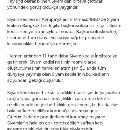
Tayland olarak bilinen Siyam’dan ortaya çıktıkları
yönündeki görüş oldukça yaygındır.
Siyam kedilerinin Avrupa’ya adım atması; 1880'de Siyam
kralının Bangkok'taki İngiliz başkonsolosuna iki çift Siyam
kedisi hediye etmesiyle olmuştur. Başkonsoloskedileri,
sonradan tüm dünyanın tanıyacağı bir popülerlik
kazanacakları Londra’ya getirmiştir.
Hemen ardından 11 tane daha Siyam kedisi İngiltere’ye
getirilerek, Siyam kedisi neslinin resmi olarak
oluşturulmasının temelleri atılmıştır. Şu anda tüm
dünyaya yayılmış olan Siyam kedilerinin,bu kedilerin
soyundan geldiği düşünülür.
Siyam kedilerinin fiziksel özellikleri tarih içinde yaşadıkları
coğrafyaya göre bazı değişiklikler gösterse dekritik
özelliklerinde majör bir farklılık görülmemiştir. Bu da ırkın
hala safkan özelliğini koruduğu anlamına gelir.
Günümüzde de popülerliklerini korumayı başaran
Siyamlar’ın hala en çok tercih edilen safkan kedi
ırklarından biri olduğu rahatlıkla söylenebilir.