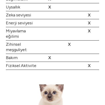
Uysallık
X
Zeka seviyesi
X
Enerji seviyesi
X
Miyavlama
X
eğilimi
Zihinsel
X
meşguliyet
Bakım
X
Fiziksel Aktivite
X