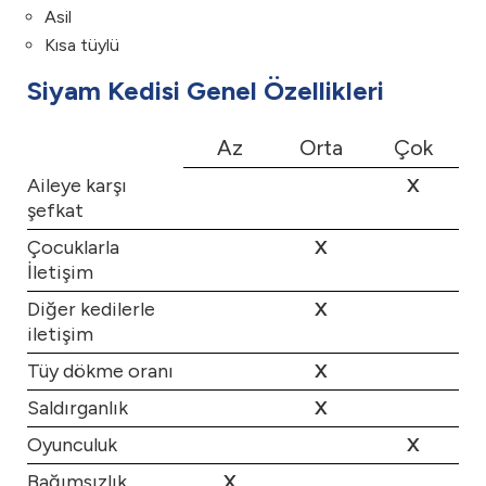
Asil
Kısa tüylü
Siyam Kedisi Genel Özellikleri
Az
Orta
Çok
Aileye karşı
X
şefkat
Çocuklarla
X
İletişim
Diğer kedilerle
X
iletişim
Tüy dökme oranı
X
Saldırganlık
X
Oyunculuk
X
Bağımsızlık
X