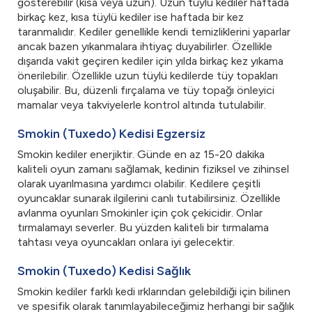
gösterebilir (kısa veya uzun). Uzun tüylü kediler haftada
birkaç kez, kısa tüylü kediler ise haftada bir kez
taranmalıdır. Kediler genellikle kendi temizliklerini yaparlar
ancak bazen yıkanmalara ihtiyaç duyabilirler. Özellikle
dışarıda vakit geçiren kediler için yılda birkaç kez yıkama
önerilebilir. Özellikle uzun tüylü kedilerde tüy topakları
oluşabilir. Bu, düzenli fırçalama ve tüy topağı önleyici
mamalar veya takviyelerle kontrol altında tutulabilir.
Smokin (Tuxedo) Kedisi Egzersiz
Smokin kediler enerjiktir. Günde en az 15-20 dakika
kaliteli oyun zamanı sağlamak, kedinin fiziksel ve zihinsel
olarak uyarılmasına yardımcı olabilir. Kedilere çeşitli
oyuncaklar sunarak ilgilerini canlı tutabilirsiniz. Özellikle
avlanma oyunları Smokinler için çok çekicidir. Onlar
tırmalamayı severler. Bu yüzden kaliteli bir tırmalama
tahtası veya oyuncakları onlara iyi gelecektir.
Smokin (Tuxedo) Kedisi Sağlık
Smokin kediler farklı kedi ırklarından gelebildiği için bilinen
ve spesifik olarak tanımlayabileceğimiz herhangi bir sağlık