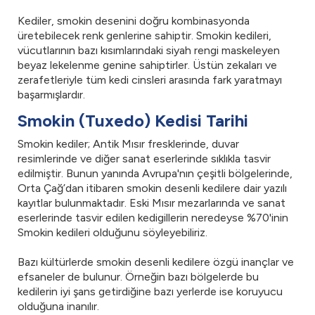
Kediler, smokin desenini doğru kombinasyonda
üretebilecek renk genlerine sahiptir. Smokin kedileri,
vücutlarının bazı kısımlarındaki siyah rengi maskeleyen
beyaz lekelenme genine sahiptirler. Üstün zekaları ve
zerafetleriyle tüm kedi cinsleri arasında fark yaratmayı
başarmışlardır.
Smokin (Tuxedo) Kedisi Tarihi
Smokin kediler; Antik Mısır fresklerinde, duvar
resimlerinde ve diğer sanat eserlerinde sıklıkla tasvir
edilmiştir. Bunun yanında Avrupa'nın çeşitli bölgelerinde,
Orta Çağ’dan itibaren smokin desenli kedilere dair yazılı
kayıtlar bulunmaktadır. Eski Mısır mezarlarında ve sanat
eserlerinde tasvir edilen kedigillerin neredeyse %70'inin
Smokin kedileri olduğunu söyleyebiliriz.
Bazı kültürlerde smokin desenli kedilere özgü inançlar ve
efsaneler de bulunur. Örneğin bazı bölgelerde bu
kedilerin iyi şans getirdiğine bazı yerlerde ise koruyucu
olduğuna inanılır.