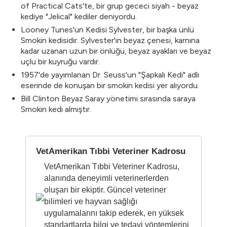
of Practical Cats'te, bir grup gececi siyah - beyaz
kediye "Jelical" kediler deniyordu.
Looney Tunes'un Kedisi Sylvester, bir başka ünlü
Smokin kedisidir. Sylvester'ın beyaz çenesi, karnına
kadar uzanan uzun bir önlüğü, beyaz ayakları ve beyaz
uçlu bir kuyruğu vardır.
1957'de yayımlanan Dr. Seuss'un "Şapkalı Kedi" adlı
eserinde de konuşan bir smokin kedisi yer alıyordu.
Bill Clinton Beyaz Saray yönetimi sırasında saraya
Smokin kedi almıştır.
VetAmerikan Tıbbi Veteriner Kadrosu
VetAmerikan Tıbbi Veteriner Kadrosu,
alanında deneyimli veterinerlerden
oluşan bir ekiptir. Güncel veteriner
bilimleri ve hayvan sağlığı
uygulamalarını takip ederek, en yüksek
standartlarda bilgi ve tedavi yöntemlerini