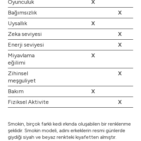
Oyunculuk
X
Bağımsızlık
X
Uysallık
X
Zeka seviyesi
X
Enerji seviyesi
X
Miyavlama
X
eğilimi
Zihinsel
X
meşguliyet
Bakım
X
Fiziksel Aktivite
X
Smokin, birçok farklı kedi ırkında oluşabilen bir renklenme
şeklidir. Smokin modeli, adını erkeklerin resmi günlerde
giydiği siyah ve beyaz renkteki kıyafetten almıştır.