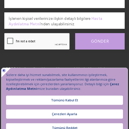
İşlenen kişisel verilerinize ilişkin detaylı bilgilere
Hasta
Aydınlatma Metni
’nden ulaşabilirsiniz.
GÖNDER
2026, VetAmerikan Hayvan Hastanesi. Her hakkı saklıdır.
Kişisel Verilerin Korunması
Sanal Tur
Çerez Tercihlerini Yönetin