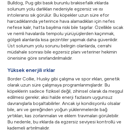
Bulldog, Pug gibi basık burunlu brakisefalik ırklarda
solunum yolu darlıkları nedeniyle egzersiz ve ısı
intoleransı sık görülür. Bu köpekler uzun süre efor
harcadıklarında yeterince hava alamadıkları için nefes
nefese kalır, hatta bayılma riski bile taşırlar. Özellikle sıcak
ve nemli havalarda tempolu yürüyüşlerden kaçınmak,
gölgeli alanlarda kısa gezintiler yapmak daha güvenlidir.
Üst solunum yolu sorunu belirgin olanlarda, cerrahi
müdahale sonrası bile egzersiz planı veteriner hekimin
önerisine göre sınırlandırılmalıdır.
Yüksek enerjili ırklar
Border Collie, Husky gibi çalışma ve spor ırkları, genetik
olarak uzun süre çalışmaya programlanmışlardır. Bu
köpeklerin sadece fiziksel değil, zihinsel olarak da meşgul
edilmesi gerekir; aksi halde enerji fazlasını uygunsuz
davranışlarla boşaltabilirler. Ancak iyi kondisyonlu olsalar
bile, ani ve gereğinden yoğun yüklenmelerde bağ
yırtıkları, kas zorlanmaları ve eklem travmaları görülebilir.
Bu nedenle, bu ırklarda da egzersiz seviyesi kontrollü ve
kademeli artırılmalıdır.