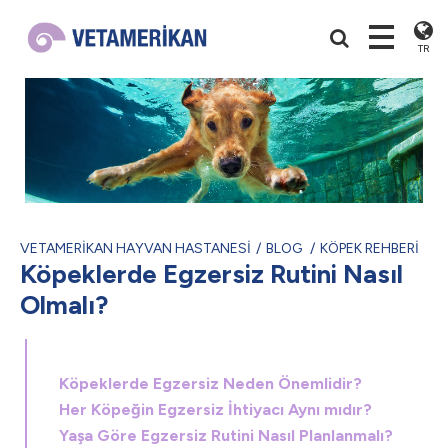
TR
VETAMERİKAN HAYVAN HASTANESİ
BLOG
KÖPEK REHBERİ
Köpeklerde Egzersiz Rutini Nasıl
Olmalı?
Köpeklerde Egzersiz Neden Önemlidir?
Her Köpeğin Egzersiz İhtiyacı Aynı mıdır?
Yaşa Göre Egzersiz Rutini Nasıl Planlanmalı?