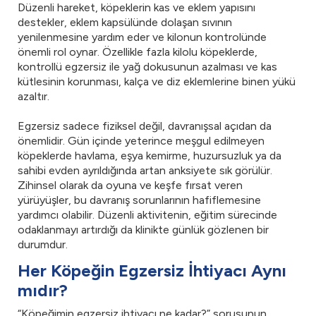
Düzenli hareket, köpeklerin kas ve eklem yapısını
destekler, eklem kapsülünde dolaşan sıvının
yenilenmesine yardım eder ve kilonun kontrolünde
önemli rol oynar. Özellikle fazla kilolu köpeklerde,
kontrollü egzersiz ile yağ dokusunun azalması ve kas
kütlesinin korunması, kalça ve diz eklemlerine binen yükü
azaltır.
Egzersiz sadece fiziksel değil, davranışsal açıdan da
önemlidir. Gün içinde yeterince meşgul edilmeyen
köpeklerde havlama, eşya kemirme, huzursuzluk ya da
sahibi evden ayrıldığında artan anksiyete sık görülür.
Zihinsel olarak da oyuna ve keşfe fırsat veren
yürüyüşler, bu davranış sorunlarının hafiflemesine
yardımcı olabilir. Düzenli aktivitenin, eğitim sürecinde
odaklanmayı artırdığı da klinikte günlük gözlenen bir
durumdur.
Her Köpeğin Egzersiz İhtiyacı Aynı
mıdır?
“Köpeğimin egzersiz ihtiyacı ne kadar?” sorusunun