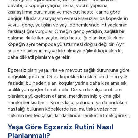
cevabı, o köpeğin yaşına, ırkına, vücut yapısına,
kısırlaştırma durumuna ve mevcut hastalıklarına göre
değişir. Uluslararası yaşam evresi kılavuzları da köpeklerin
yavru, genç, yetişkin ve yaşlı dönemlerinde ihtiyaçlarının
farklılaştığını vurgular. Örneğin genç yetişkin, sağlıklı bir
çalışma ırkı ile ileri yaşta, kalp hastalığı olan küçük ırk bir
köpeğin aynı tempoda yürütülmesi doğru değildir. Aynı
şekilde kısırlaştırılmış ve kilo almaya eğilimli köpeklerde,
daha dikkatli planlama gerekir.
Egzersiz planı yaşa, ırka ve mevcut sağlık durumuna göre
değişiklik gösterir. Obez köpeklerde eklemlere binen yük
fazladır, bu nedenle ani koşular yerine daha kısa ama sık
aralıklı yürüyüşler tercih edilir. Diz ya da kalça problemi
olanlarda yüksekten atlama, merdiven inip çıkma gibi
hareketler kısıtlanır. Kronik kalp, solunum ya da endokrin
hastalığı bulunan köpeklerde ise, mutlaka veteriner
hekimin belirlediği sınırlar dahilinde hareket etmek gerekir.
Yaşa Göre Egzersiz Rutini Nasıl
Planlanmalı?