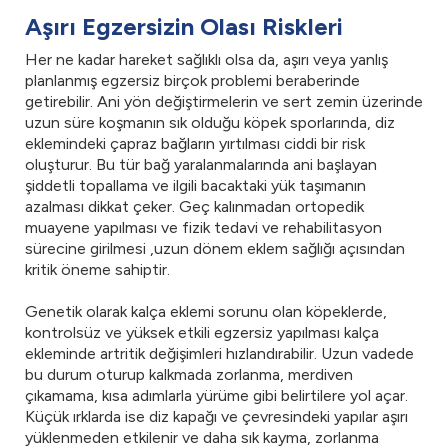
Aşırı Egzersizin Olası Riskleri
Her ne kadar hareket sağlıklı olsa da, aşırı veya yanlış
planlanmış egzersiz birçok problemi beraberinde
getirebilir. Ani yön değiştirmelerin ve sert zemin üzerinde
uzun süre koşmanın sık olduğu köpek sporlarında, diz
eklemindeki çapraz bağların yırtılması ciddi bir risk
oluşturur. Bu tür bağ yaralanmalarında ani başlayan
şiddetli topallama ve ilgili bacaktaki yük taşımanın
azalması dikkat çeker. Geç kalınmadan ortopedik
muayene yapılması ve fizik tedavi ve rehabilitasyon
sürecine girilmesi ,uzun dönem eklem sağlığı açısından
kritik öneme sahiptir.
Genetik olarak kalça eklemi sorunu olan köpeklerde,
kontrolsüz ve yüksek etkili egzersiz yapılması kalça
ekleminde artritik değişimleri hızlandırabilir. Uzun vadede
bu durum oturup kalkmada zorlanma, merdiven
çıkamama, kısa adımlarla yürüme gibi belirtilere yol açar.
Küçük ırklarda ise diz kapağı ve çevresindeki yapılar aşırı
yüklenmeden etkilenir ve daha sık kayma, zorlanma