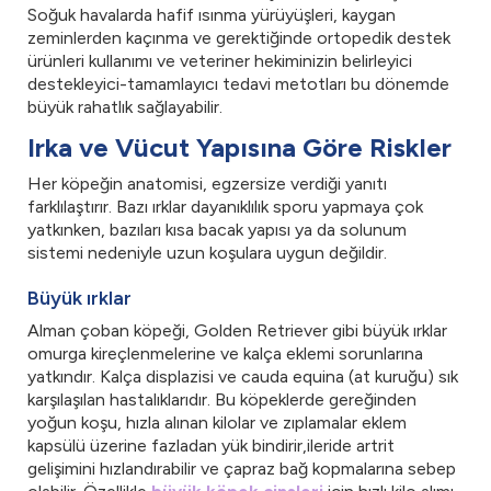
Soğuk havalarda hafif ısınma yürüyüşleri, kaygan
zeminlerden kaçınma ve gerektiğinde ortopedik destek
ürünleri kullanımı ve veteriner hekiminizin belirleyici
destekleyici-tamamlayıcı tedavi metotları bu dönemde
büyük rahatlık sağlayabilir.
Irka ve Vücut Yapısına Göre Riskler
Her köpeğin anatomisi, egzersize verdiği yanıtı
farklılaştırır. Bazı ırklar dayanıklılık sporu yapmaya çok
yatkınken, bazıları kısa bacak yapısı ya da solunum
sistemi nedeniyle uzun koşulara uygun değildir.
Büyük ırklar
Alman çoban köpeği, Golden Retriever gibi büyük ırklar
omurga kireçlenmelerine ve kalça eklemi sorunlarına
yatkındır. Kalça displazisi ve cauda equina (at kuruğu) sık
karşılaşılan hastalıklarıdır. Bu köpeklerde gereğinden
yoğun koşu, hızla alınan kilolar ve zıplamalar eklem
kapsülü üzerine fazladan yük bindirir,ileride artrit
gelişimini hızlandırabilir ve çapraz bağ kopmalarına sebep