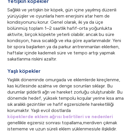
Yetişkin köpekler
Sağlıklı ve yetişkin bir köpek, gün içine yayılmış düzenli
yürüyüşler ve oyunlarla hem enerjisini atar hem de
kondisyonunu korur. Genel olarak, iki ya da üçe
bölünmüş toplam 1–2 saatlik hafif-orta yoğunlukta
aktivite, birçok köpekte yeterli olabilir; ancak bu süre
kondisyon, hava sıcaklığı ve ırka göre ayarlanmalıdır. Yeni
bir spora başlarken ya da parkur antrenmanları eklerken,
haftalar içinde kademeli süre ve tempo artışı yapmak
sakatlanma riskini azaltır.
Yaşlı köpekler
Yaşlılık döneminde omurgada ve eklemlerde kireçlenme,
kas kütlesinde azalma ve denge sorunları sıklaşır. Bu
durumlar şiddetli ağrı ve hareket zorluğu olulşturabilir. Bu
dönemde hedef, yüksek tempolu koşular yerine kısa ama
sık aralıklı gezintiler ve hafif egzersizlerle hareketliliği
korumaktır. Yaşlı evcil dostlarda
köpeklerde eklem ağrısı belirtileri ve nedenleri
genellikle egzersiz sonrası topallama,merdiven çıkmak
istememe ve uzun süreli eklem yüklenmesiyle ilişkilidir.