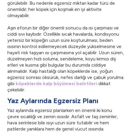
görülebilir. Bu nedenle egzersiz miktarı kadar türü de
önemlidir; her köpek için koşmak en iyi aktivite
olmayabilir.
Aşırı eforun bir diğer önemli sonucu da ısı çarpması ve
ciddi sıvı kaybıdır. Özellikle sıcak havalarda, kondisyonu
yetersiz bir köpeğin uzun süre koşturulması, beden
ısısının kontrol edilemeyecek düzeyde yükselmesine ve
hayati risk taşıyan ısı çarpmasına yol açabilir. Uzun süren,
düzelmeyen hızlı soluma, sendeleme, koyu kırmızı diş
etleri ve kusma gibi bulgular bu durumda ciddiye
alınmalıdır. Kalp hastalığı olan köpeklerde ise, yoğun
egzersiz sonrası öksürük, nefes darlığı ve çabuk yorulma
gibi
köpeklerde kalp büyümesi belirtileri
dikkat
çekebilir.
Yaz Aylarında Egzersiz Planı
Yaz aylarında egzersiz planlarken en önemli iki konu
çevre sıcaklığı ve zemin ısısıdır. Asfalt ve taş zeminler,
hava serinlese bile ısıyı uzun süre tutabilir ve hem
patilerde yanıklara hem de genel vücut ısısında