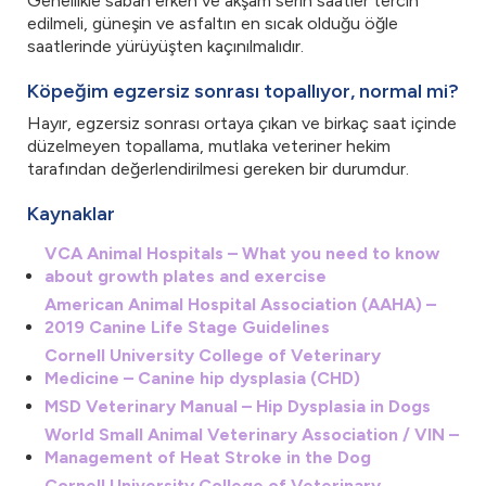
Genellikle sabah erken ve akşam serin saatler tercih
edilmeli, güneşin ve asfaltın en sıcak olduğu öğle
saatlerinde yürüyüşten kaçınılmalıdır.
Köpeğim egzersiz sonrası topallıyor, normal mi?
Hayır, egzersiz sonrası ortaya çıkan ve birkaç saat içinde
düzelmeyen topallama, mutlaka veteriner hekim
tarafından değerlendirilmesi gereken bir durumdur.
Kaynaklar
VCA Animal Hospitals – What you need to know
about growth plates and exercise
American Animal Hospital Association (AAHA) –
2019 Canine Life Stage Guidelines
Cornell University College of Veterinary
Medicine – Canine hip dysplasia (CHD)
MSD Veterinary Manual – Hip Dysplasia in Dogs
World Small Animal Veterinary Association / VIN –
Management of Heat Stroke in the Dog
Cornell University College of Veterinary