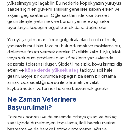
yükselmeye yol açabilir. Bu nedenle köpek yazın yürüyüş
saatleri için en güvenli aralıklar genellikle sabah erken ve
akşam geç saatlerdir. Öğle saatlerinde kısa tuvalet
gezintileriyle yetinmek ve bunun yerine ev içi zekâ
oyunlarıyla köpeği meşgul etmek daha doğru olur.
Yürüyüşe çıkmadan önce gölgeli alanları tercih etmek,
yanınızda mutlaka taze su bulundurmak ve molalarda su,
dinlenme fırsatı vermek gerekir. Özellikle kalın tüylü, kilolu
veya solunum problemi olan köpeklerin yaz aylarında
egzersiz toleransı düşer. Şiddetli halsizlik, koyu kırmızı diş
etleri ve
köpeklerde yüksek ateş
tabloyu acil hale
getirir. Böyle bir durumda köpeği hızla serin bir ortama
almak, oda sıcaklığında su ile ıslatmak ve vakit
kaybetmeden veteriner hekime başvurmak gerekir.
Ne Zaman Veterinere
Başvurulmalı?
Egzersiz sonrası ya da sırasında ortaya çıkan ve birkaç
saat içinde düzelmeyen topallama, ilgili bacak üzerine
basmama ya da hareket etmek istememe, ağrı ve