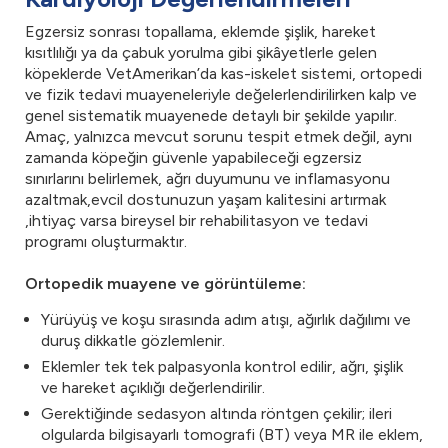
Egzersiz sonrası topallama, eklemde şişlik, hareket
kısıtlılığı ya da çabuk yorulma gibi şikâyetlerle gelen
köpeklerde VetAmerikan’da kas-iskelet sistemi, ortopedi
ve fizik tedavi muayeneleriyle değelerlendirilirken kalp ve
genel sistematik muayenede detaylı bir şekilde yapılır.
Amaç, yalnızca mevcut sorunu tespit etmek değil, aynı
zamanda köpeğin güvenle yapabileceği egzersiz
sınırlarını belirlemek, ağrı duyumunu ve inflamasyonu
azaltmak,evcil dostunuzun yaşam kalitesini artırmak
,ihtiyaç varsa bireysel bir rehabilitasyon ve tedavi
programı oluşturmaktır.
Ortopedik muayene ve görüntüleme:
Yürüyüş ve koşu sırasında adım atışı, ağırlık dağılımı ve
duruş dikkatle gözlemlenir.
Eklemler tek tek palpasyonla kontrol edilir, ağrı, şişlik
ve hareket açıklığı değerlendirilir.
Gerektiğinde sedasyon altında röntgen çekilir; ileri
olgularda bilgisayarlı tomografi (BT) veya MR ile eklem,