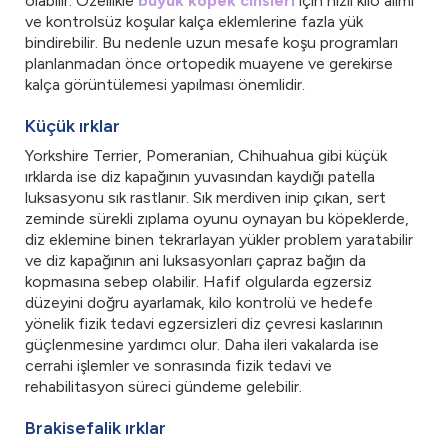
olabilir. Özellikle
büyük köpek cinsleri
için hızlı kilo alımı
ve kontrolsüz koşular kalça eklemlerine fazla yük
bindirebilir. Bu nedenle uzun mesafe koşu programları
planlanmadan önce ortopedik muayene ve gerekirse
kalça görüntülemesi yapılması önemlidir.
Küçük ırklar
Yorkshire Terrier, Pomeranian, Chihuahua gibi küçük
ırklarda ise diz kapağının yuvasından kaydığı patella
luksasyonu sık rastlanır. Sık merdiven inip çıkan, sert
zeminde sürekli zıplama oyunu oynayan bu köpeklerde,
diz eklemine binen tekrarlayan yükler problem yaratabilir
ve diz kapağının ani luksasyonları çapraz bağın da
kopmasına sebep olabilir. Hafif olgularda egzersiz
düzeyini doğru ayarlamak, kilo kontrolü ve hedefe
yönelik fizik tedavi egzersizleri diz çevresi kaslarının
güçlenmesine yardımcı olur. Daha ileri vakalarda ise
cerrahi işlemler ve sonrasında fizik tedavi ve
rehabilitasyon süreci gündeme gelebilir.
Brakisefalik ırklar