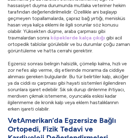
hassasiyet duyma durumunda mutlaka veteriner hekim
tarafından değerlendirilmelidir. Özellikle ani başlayıp
geçmeyen topallamalarda, çapraz bağ yırtığı, menisküs
hasarı veya kalça eklemi ile ilgili sorunlar söz konusu
olabilir. Yüksekten düşme, araba çarpması gibi
travmalardan sonra
köpeklerde kalça çıkığı
gibi acil
ortopedik tablolar görülebilir ve bu durumlar çoğu zaman
görüntüleme ve hatta cerrahi gerektirir.
Egzersiz sonrası belirgin halsizlik, çömelip kalma, hızlı ve
zor nefes alıp verme, diş etlerinde morarma da ciddiye
alınması gereken bulgulardır. Bu tür belirtiler kalp, akciğer
ya da ciddi ısı çarpması gibi hayati sistemleri ilgilendiren
sorunlara işaret edebilir. Sık sık durup dinlenme ihtiyacı,
merdiven çıkmak istememe, oyuncakla eskisi kadar
ilgilenmeme de kronik kalp veya eklem hastalıklarının
erken işareti olabilir.
VetAmerikan’da Egzersize Bağlı
Ortopedi, Fizik Tedavi ve
Kardiyoloji Değerlendirmeleri