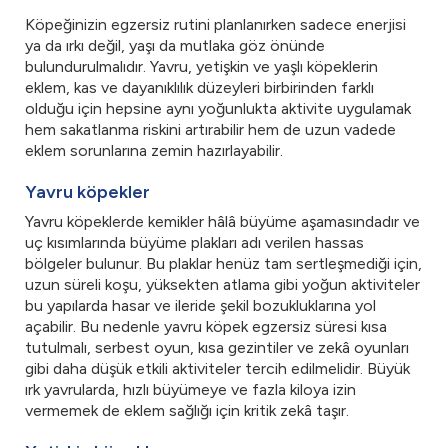
Köpeğinizin egzersiz rutini planlanırken sadece enerjisi
ya da ırkı değil, yaşı da mutlaka göz önünde
bulundurulmalıdır. Yavru, yetişkin ve yaşlı köpeklerin
eklem, kas ve dayanıklılık düzeyleri birbirinden farklı
olduğu için hepsine aynı yoğunlukta aktivite uygulamak
hem sakatlanma riskini artırabilir hem de uzun vadede
eklem sorunlarına zemin hazırlayabilir.
Yavru köpekler
Yavru köpeklerde kemikler hâlâ büyüme aşamasındadır ve
uç kısımlarında büyüme plakları adı verilen hassas
bölgeler bulunur. Bu plaklar henüz tam sertleşmediği için,
uzun süreli koşu, yüksekten atlama gibi yoğun aktiviteler
bu yapılarda hasar ve ileride şekil bozukluklarına yol
açabilir. Bu nedenle yavru köpek egzersiz süresi kısa
tutulmalı, serbest oyun, kısa gezintiler ve zekâ oyunları
gibi daha düşük etkili aktiviteler tercih edilmelidir. Büyük
ırk yavrularda, hızlı büyümeye ve fazla kiloya izin
vermemek de eklem sağlığı için kritik zekâ taşır.