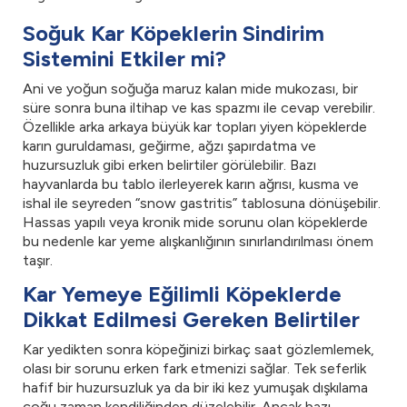
Soğuk Kar Köpeklerin Sindirim
Sistemini Etkiler mi?
Ani ve yoğun soğuğa maruz kalan mide mukozası, bir
süre sonra buna iltihap ve kas spazmı ile cevap verebilir.
Özellikle arka arkaya büyük kar topları yiyen köpeklerde
karın guruldaması, geğirme, ağzı şapırdatma ve
huzursuzluk gibi erken belirtiler görülebilir. Bazı
hayvanlarda bu tablo ilerleyerek karın ağrısı, kusma ve
ishal ile seyreden “snow gastritis” tablosuna dönüşebilir.
Hassas yapılı veya kronik mide sorunu olan köpeklerde
bu nedenle kar yeme alışkanlığının sınırlandırılması önem
taşır.
Kar Yemeye Eğilimli Köpeklerde
Dikkat Edilmesi Gereken Belirtiler
Kar yedikten sonra köpeğinizi birkaç saat gözlemlemek,
olası bir sorunu erken fark etmenizi sağlar. Tek seferlik
hafif bir huzursuzluk ya da bir iki kez yumuşak dışkılama
çoğu zaman kendiliğinden düzelebilir. Ancak bazı