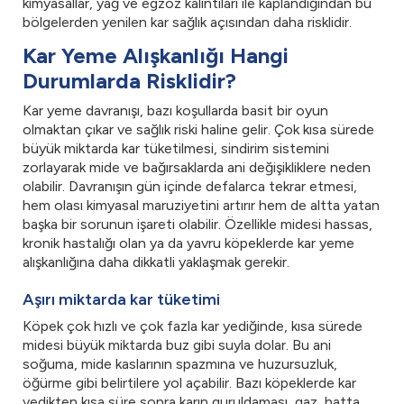
kimyasallar, yağ ve egzoz kalıntıları ile kaplandığından bu
bölgelerden yenilen kar sağlık açısından daha risklidir.
Kar Yeme Alışkanlığı Hangi
Durumlarda Risklidir?
Kar yeme davranışı, bazı koşullarda basit bir oyun
olmaktan çıkar ve sağlık riski haline gelir. Çok kısa sürede
büyük miktarda kar tüketilmesi, sindirim sistemini
zorlayarak mide ve bağırsaklarda ani değişikliklere neden
olabilir. Davranışın gün içinde defalarca tekrar etmesi,
hem olası kimyasal maruziyetini artırır hem de altta yatan
başka bir sorunun işareti olabilir. Özellikle midesi hassas,
kronik hastalığı olan ya da yavru köpeklerde kar yeme
alışkanlığına daha dikkatli yaklaşmak gerekir.
Aşırı miktarda kar tüketimi
Köpek çok hızlı ve çok fazla kar yediğinde, kısa sürede
midesi büyük miktarda buz gibi suyla dolar. Bu ani
soğuma, mide kaslarının spazmına ve huzursuzluk,
öğürme gibi belirtilere yol açabilir. Bazı köpeklerde kar
yedikten kısa süre sonra karın guruldaması, gaz, hatta