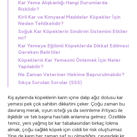
Kar Yeme Alışkanlığı Hangi Durumlarda
Risklidir?
Kirli Kar ve Kimyasal Maddeler Köpekler İçin
Neden Tehlikelidir?
Soğuk Kar Köpeklerin Sindirim Sistemini Etkiler
mi?
Kar Yemeye Eğilimli Köpeklerde Dikkat Edilmesi
Gereken Belirtiler
Köpeklerin Kar Yemesini Önlemek İçin Neler
Yapılabilir?
Ne Zaman Veteriner Hekime Başvurulmalıdır?
Sıkça Sorulan Sorular (SSS)
Kış aylarında köpeklerin karın içine dalıp ağız dolusu kar
yemesi pek çok sahibin dikkatini çeker. Çoğu zaman bu
davranış merak, oyun isteği ya da serinleme ihtiyacı ile
ilişkilidir ve tek başına hastalık anlamına gelmez. Özellikle
temiz, yeni yağmış bir kar tabakasından birkaç lokma
almak, çoğu sağlıklı köpek için ciddi bir risk oluşturmaz.
Yine de karın her zaman saf su olmadığını, çevredeki kir