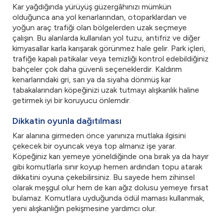
Kar yağdığında yürüyüş güzergâhınızı mümkün
olduğunca ana yol kenarlarından, otoparklardan ve
yoğun araç trafiği olan bölgelerden uzak seçmeye
çalışın. Bu alanlarda kullanılan yol tuzu, antifriz ve diğer
kimyasallar karla karışarak görünmez hale gelir. Park içleri,
trafiğe kapalı patikalar veya temizliği kontrol edebildiğiniz
bahçeler çok daha güvenli seçeneklerdir. Kaldırım
kenarlarındaki gri, sarı ya da siyaha dönmüş kar
tabakalarından köpeğinizi uzak tutmayı alışkanlık haline
getirmek iyi bir koruyucu önlemdir.
Dikkatin oyunla dağıtılması
Kar alanına girmeden önce yanınıza mutlaka ilgisini
çekecek bir oyuncak veya top almanız işe yarar.
Köpeğiniz karı yemeye yöneldiğinde ona bırak ya da hayır
gibi komutlarla sınır koyup hemen ardından topu atarak
dikkatini oyuna çekebilirsiniz. Bu sayede hem zihinsel
olarak meşgul olur hem de karı ağız dolusu yemeye fırsat
bulamaz. Komutlara uyduğunda ödül maması kullanmak,
yeni alışkanlığın pekişmesine yardımcı olur.