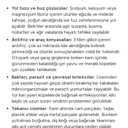
Yol tuzu ve buz çözücüler:
Sodyum, kalsiyum veya
magnezyum klorür içeren ürünler ağızda ve midede
tahrişe, yoğun alındığında ise tuz zehirlenmesine yol
açabilir. Belirtiler arasında aşırı susama, kusma,
nöbetler ve ağır vakalarda hayati tehlike sayılabilir.
Antifriz ve araç kimyasalları:
Etilen glikol içeren
antifriz, çok az miktarda bile alındığında böbrek
yetmezliği ve ölümle sonuçlanabilen ciddi bir toksindir.
Otopark veya garaj girişlerine biriken karın içinde
görünmeden kalabildiği için yavru ve meraklı köpekler
için özellikle tehlikelidir.
Bakteri, parazit ve çevresel kirleticiler:
Üzerinden
çok sayıda hayvan geçip idrarını bırakmış kar tabakaları,
mikroorganizmalar ve parazit yumurtaları taşıyabilir. Bu
tür karı yiyen köpeklerde bağırsak enfeksiyonları, kilo
kaybı ve uzun süren sindirim problemleri görülebilir.
Yabancı cisimler:
Karın altında cam parçaları, taşlar,
plastik atıklar veya metal parçalar gizlenebilir. Bunların
yutulması boğulma, diş kırığı veya bağırsak tıkanması
gibi acil cerrahi gerektiren durumlara neden olabilir.