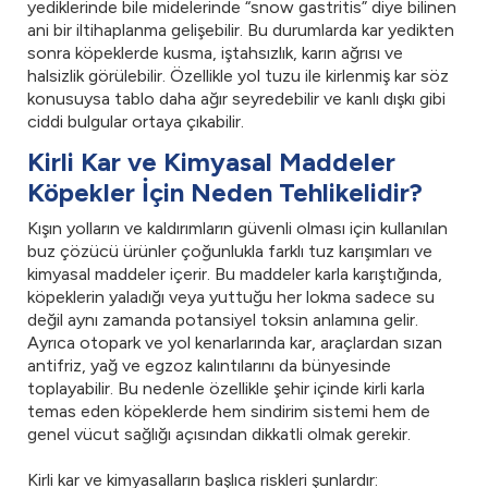
yediklerinde bile midelerinde “snow gastritis” diye bilinen
ani bir iltihaplanma gelişebilir. Bu durumlarda kar yedikten
sonra köpeklerde kusma, iştahsızlık, karın ağrısı ve
halsizlik görülebilir. Özellikle yol tuzu ile kirlenmiş kar söz
konusuysa tablo daha ağır seyredebilir ve kanlı dışkı gibi
ciddi bulgular ortaya çıkabilir.
Kirli Kar ve Kimyasal Maddeler
Köpekler İçin Neden Tehlikelidir?
Kışın yolların ve kaldırımların güvenli olması için kullanılan
buz çözücü ürünler çoğunlukla farklı tuz karışımları ve
kimyasal maddeler içerir. Bu maddeler karla karıştığında,
köpeklerin yaladığı veya yuttuğu her lokma sadece su
değil aynı zamanda potansiyel toksin anlamına gelir.
Ayrıca otopark ve yol kenarlarında kar, araçlardan sızan
antifriz, yağ ve egzoz kalıntılarını da bünyesinde
toplayabilir. Bu nedenle özellikle şehir içinde kirli karla
temas eden köpeklerde hem sindirim sistemi hem de
genel vücut sağlığı açısından dikkatli olmak gerekir.
Kirli kar ve kimyasalların başlıca riskleri şunlardır: