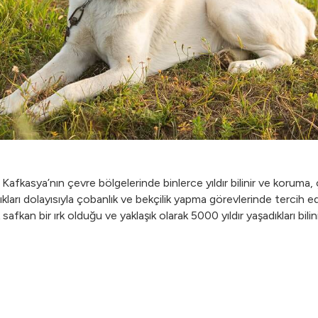
fkasya’nın çevre bölgelerinde binlerce yıldır bilinir ve koruma, ç
ıkları dolayısıyla çobanlık ve bekçilik yapma görevlerinde tercih ed
afkan bir ırk olduğu ve yaklaşık olarak 5000 yıldır yaşadıkları bilini