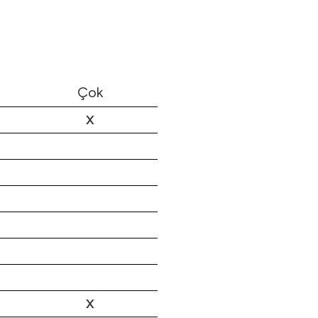
Çok
X
X