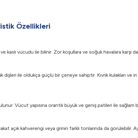
stik Özellikleri
 kaslı vücudu ile bilinir. Zor koşullara ve soğuk havalara karşı daya
şleri ile oldukça güçlü bir çeneye sahiptir. Kıvrık kulakları ve iri 
unur. Vücut yapısına orantılı büyük ve geniş patileri ile sağlam bir
kat açık kahverengi veya grinin farklı tonlarında da görülebilir. A