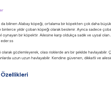
ar
 bilinen Alabay köpeği, ortalama bir köpekten çok daha büyüktür. 
binlerce yıldır çoban köpeği olarak beslenir. Ayrıca sadece çoban
l oynayan bir köpektir. Ailesine karşı oldukça sadık ve uysal olan
t eder.ss
li olarak gözlemleyerek, olası risklerde ani bir şekilde havlayabilir
nlarda uzun uzun havlayabilir. Kendine güvenen, dikkatli ve ailesi
Özellikleri