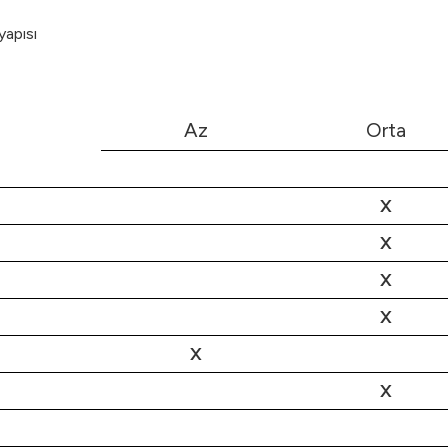
yapısı
Az
Orta
X
X
X
X
X
X