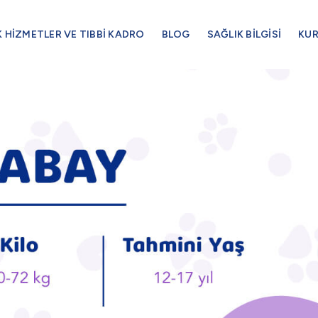
K HİZMETLER VE TIBBİ KADRO
BLOG
SAĞLIK BİLGİSİ
KU