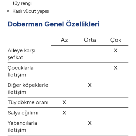
tüy rengi
Kaslı vücut yapısı
Doberman Genel Özellikleri
Az
Orta
Çok
Aileye karşı
X
şefkat
Çocuklarla
X
İletişim
Diğer köpeklerle
X
iletişim
Tüy dökme oranı
X
Salya eğilimi
X
Yabancılarla
X
iletişim