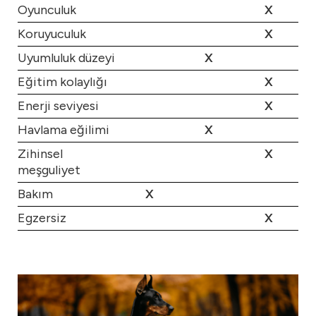
Oyunculuk
X
Koruyuculuk
X
Uyumluluk düzeyi
X
Eğitim kolaylığı
X
Enerji seviyesi
X
Havlama eğilimi
X
Zihinsel
X
meşguliyet
Bakım
X
Egzersiz
X