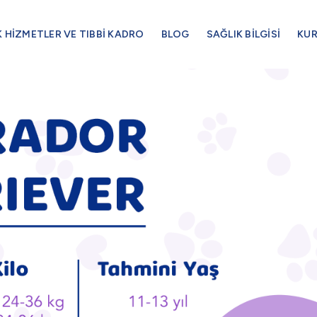
K HİZMETLER VE TIBBİ KADRO
BLOG
SAĞLIK BİLGİSİ
KU