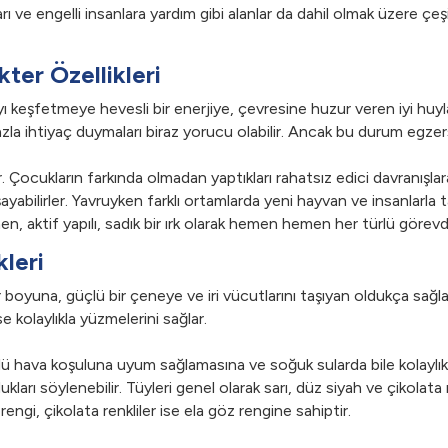
ve engelli insanlara yardım gibi alanlar da dahil olmak üzere çeş
kter Özellikleri
keşfetmeye hevesli bir enerjiye, çevresine huzur veren iyi huylara
fazla ihtiyaç duymaları biraz yorucu olabilir. Ancak bu durum egzer
r. Çocukların farkında olmadan yaptıkları rahatsız edici davranışlara
yaşayabilirler. Yavruyken farklı ortamlarda yeni hayvan ve insanlarl
, aktif yapılı, sadık bir ırk olarak hemen hemen her türlü görevde k
kleri
r boyuna, güçlü bir çeneye ve iri vücutlarını taşıyan oldukça sağla
 kolaylıkla yüzmelerini sağlar.
ürlü hava koşuluna uyum sağlamasına ve soğuk sularda bile kolaylı
ları söylenebilir. Tüyleri genel olarak sarı, düz siyah ve çikolata
engi, çikolata renkliler ise ela göz rengine sahiptir.