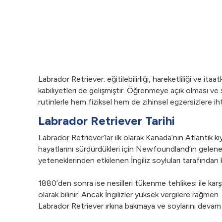
Labrador Retriever; eğitilebilirliği, hareketliliği ve itaa
kabiliyetleri de gelişmiştir. Öğrenmeye açık olması v
rutinlerle hem fiziksel hem de zihinsel egzersizlere ih
Labrador Retriever Tarihi
Labrador Retriever’lar ilk olarak Kanada’nın Atlantik
hayatlarını sürdürdükleri için Newfoundland’ın gelenek
yeteneklerinden etkilenen İngiliz soyluları tarafından k
1880’den sonra ise nesilleri tükenme tehlikesi ile ka
olarak bilinir. Ancak İngilizler yüksek vergilere rağmen
Labrador Retriever ırkına bakmaya ve soylarını devam e