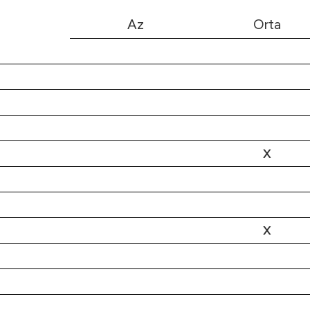
Az
Orta
X
X