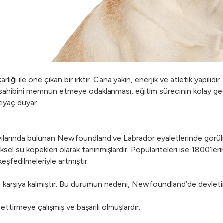
tkarlığı ile öne çıkan bir ırktır. Cana yakın, enerjik ve atletik yapıl
e sahibini memnun etmeye odaklanması, eğitim sürecinin kolay geçme
tiyaç duyar.
 kıyılarında bulunan Newfoundland ve Labrador eyaletlerinde görül
sel su köpekleri olarak tanınmışlardır. Popülariteleri ise 1800’le
eşfedilmeleriyle artmıştır.
rşı karşıya kalmıştır. Bu durumun nedeni, Newfoundland’de devletin
ttirmeye çalışmış ve başarılı olmuşlardır.