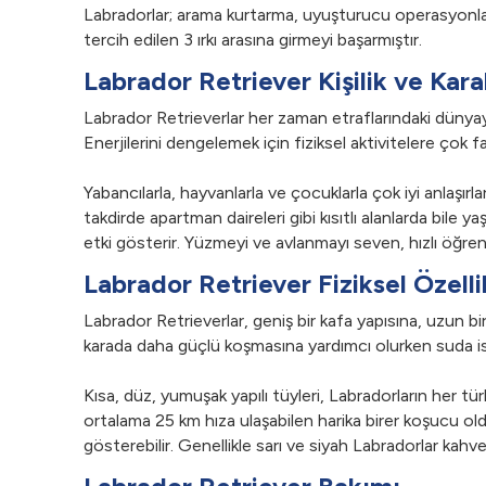
Labradorlar; arama kurtarma, uyuşturucu operasyonları 
tercih edilen 3 ırkı arasına girmeyi başarmıştır.
Labrador Retriever Kişilik ve Kara
Labrador Retrieverlar her zaman etraflarındaki dünyayı 
Enerjilerini dengelemek için fiziksel aktivitelere çok 
Yabancılarla, hayvanlarla ve çocuklarla çok iyi anlaşırla
takdirde apartman daireleri gibi kısıtlı alanlarda bile 
etki gösterir. Yüzmeyi ve avlanmayı seven, hızlı öğrenen
Labrador Retriever Fiziksel Özelli
Labrador Retrieverlar, geniş bir kafa yapısına, uzun bi
karada daha güçlü koşmasına yardımcı olurken suda ise
Kısa, düz, yumuşak yapılı tüyleri, Labradorların her t
ortalama 25 km hıza ulaşabilen harika birer koşucu olduk
gösterebilir. Genellikle sarı ve siyah Labradorlar kahver