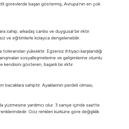
itli görevlerde başarı göstermiş, Avrupa’nın en çok
 sahip, arkadaş canlısı ve duygusal bir ırktır.
siz ve eğitimlerle kolayca dengelenebilir.
 toleransları yüksektir. Egzersiz ihtiyacı karşılandığı
a tanışmaları sosyalleşmelerine ve gelişimlerine olumlu
endisini gösteren, başarılı bir ırktır.
m bacaklara sahiptir. Ayaklarının perdeli olması,
kla yüzmesine yardımcı olur. 3 saniye içinde saatte
 renklerindedir. Göz renkleri kürküne göre değişiklik