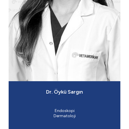
Dr. Öykü Sargın
Endoskopi
​Dermatoloji