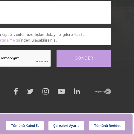
 kişisel verilerinize ilişkin detaylı bilgilere
Hasta
atma Metni
’nden ulaşabilirsiniz.
GÖNDER