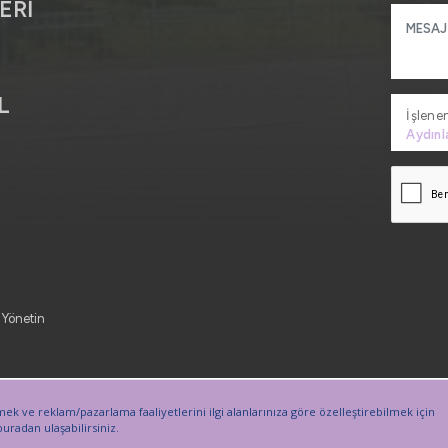
ERİ
R
L
İşlenen
Aydınl
 Yönetin