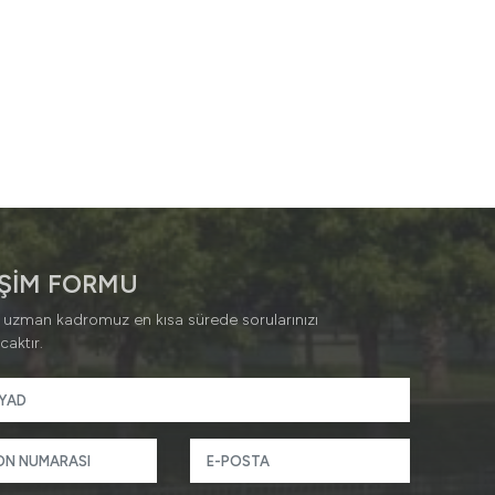
İŞİM FORMU
 uzman kadromuz en kısa sürede sorularınızı
caktır.