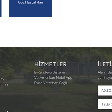
​Göz Hastalıkları
HİZMETLER
İLET
E-Randevu Sistemi
Alanında
VetAmerikan Mobil App
yanıtlaya
amı
Evde Veteriner Sağlık
rımız