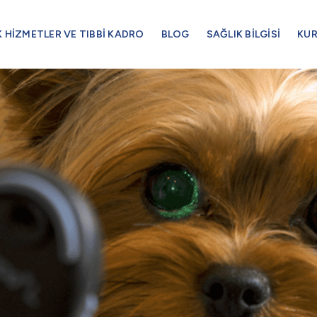
K HİZMETLER VE TIBBİ KADRO
BLOG
SAĞLIK BİLGİSİ
KU