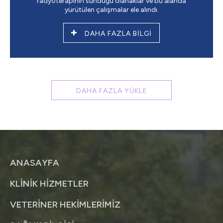
radyoterapinin sunduğu olanaklar ve bu alanda
yürütülen çalışmalar ele alındı.
DAHA FAZLA BİLGİ
DAHA FAZLA YÜKLE
ANASAYFA
KLİNİK HİZMETLER
VETERİNER HEKİMLERİMİZ