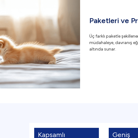
Paketleri ve P
Üç farklı paketle şekillen
müdahaleye, davranış eği
altında sunar.
Kapsamlı
Geniş