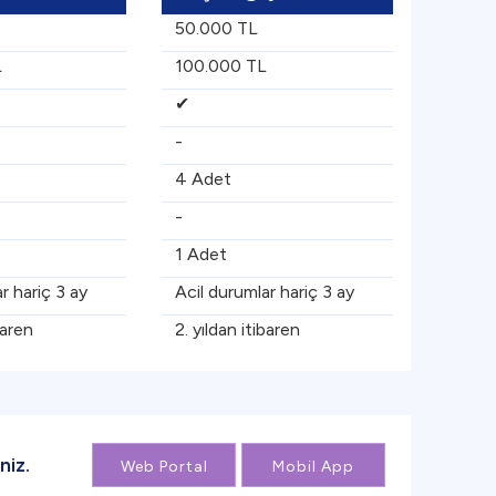
50.000 TL
L
100.000 TL
✔
-
4 Adet
-
1 Adet
r hariç 3 ay
Acil durumlar hariç 3 ay
baren
2. yıldan itibaren
niz.
Web Portal
Mobil App