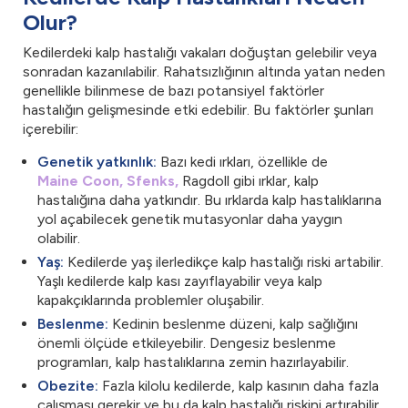
Olur?
Kedilerdeki kalp hastalığı vakaları doğuştan gelebilir veya
sonradan kazanılabilir. Rahatsızlığının altında yatan neden
genellikle bilinmese de bazı potansiyel faktörler
hastalığın gelişmesinde etki edebilir. Bu faktörler şunları
içerebilir:
Genetik yatkınlık:
Bazı kedi ırkları, özellikle de
Maine Coon,
Sfenks,
Ragdoll gibi ırklar, kalp
hastalığına daha yatkındır. Bu ırklarda kalp hastalıklarına
yol açabilecek genetik mutasyonlar daha yaygın
olabilir.
Yaş:
Kedilerde yaş ilerledikçe kalp hastalığı riski artabilir.
Yaşlı kedilerde kalp kası zayıflayabilir veya kalp
kapakçıklarında problemler oluşabilir.
Beslenme:
Kedinin beslenme düzeni, kalp sağlığını
önemli ölçüde etkileyebilir. Dengesiz beslenme
programları, kalp hastalıklarına zemin hazırlayabilir.
Obezite:
Fazla kilolu kedilerde, kalp kasının daha fazla
çalışması gerekir ve bu da kalp hastalığı riskini artırabilir.