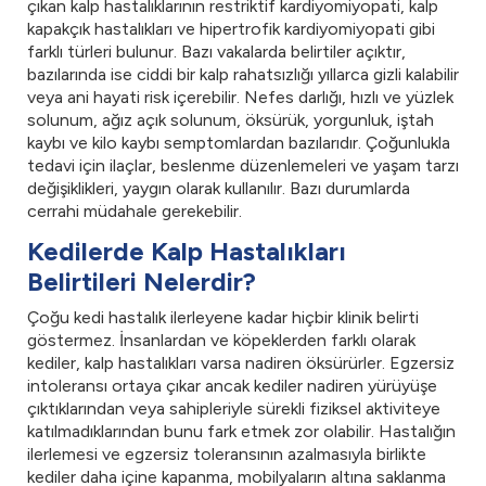
çıkan kalp hastalıklarının restriktif kardiyomiyopati, kalp
kapakçık hastalıkları ve hipertrofik kardiyomiyopati gibi
farklı türleri bulunur. Bazı vakalarda belirtiler açıktır,
bazılarında ise ciddi bir kalp rahatsızlığı yıllarca gizli kalabilir
veya ani hayati risk içerebilir. Nefes darlığı, hızlı ve yüzlek
solunum, ağız açık solunum, öksürük, yorgunluk, iştah
kaybı ve kilo kaybı semptomlardan bazılarıdır. Çoğunlukla
tedavi için ilaçlar, beslenme düzenlemeleri ve yaşam tarzı
değişiklikleri, yaygın olarak kullanılır. Bazı durumlarda
cerrahi müdahale gerekebilir.
Kedilerde Kalp Hastalıkları
Belirtileri Nelerdir?
Çoğu kedi hastalık ilerleyene kadar hiçbir klinik belirti
göstermez. İnsanlardan ve köpeklerden farklı olarak
kediler, kalp hastalıkları varsa nadiren öksürürler. Egzersiz
intoleransı ortaya çıkar ancak kediler nadiren yürüyüşe
çıktıklarından veya sahipleriyle sürekli fiziksel aktiviteye
katılmadıklarından bunu fark etmek zor olabilir. Hastalığın
ilerlemesi ve egzersiz toleransının azalmasıyla birlikte
kediler daha içine kapanma, mobilyaların altına saklanma