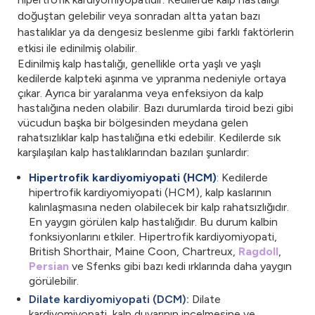
doğuştan gelebilir veya sonradan altta yatan bazı
hastalıklar ya da dengesiz beslenme gibi farklı faktörlerin
etkisi ile edinilmiş olabilir.
Edinilmiş kalp hastalığı, genellikle orta yaşlı ve yaşlı
kedilerde kalpteki aşınma ve yıpranma nedeniyle ortaya
çıkar. Ayrıca bir yaralanma veya enfeksiyon da kalp
hastalığına neden olabilir. Bazı durumlarda tiroid bezi gibi
vücudun başka bir bölgesinden meydana gelen
rahatsızlıklar kalp hastalığına etki edebilir. Kedilerde sık
karşılaşılan kalp hastalıklarından bazıları şunlardır:
Hipertrofik kardiyomiyopati (HCM)
: Kedilerde
hipertrofik kardiyomiyopati (HCM), kalp kaslarının
kalınlaşmasına neden olabilecek bir kalp rahatsızlığıdır.
En yaygın görülen kalp hastalığıdır. Bu durum kalbin
fonksiyonlarını etkiler. Hipertrofik kardiyomiyopati,
British Shorthair, Maine Coon, Chartreux,
Ragdoll
,
Persian
ve Sfenks gibi bazı kedi ırklarında daha yaygın
görülebilir.
Dilate kardiyomiyopati (DCM):
Dilate
kardiyomiyopati, kalp duvarının incelmesine ve