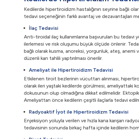
Kedilerde hipertiroidizm hastalığının seyrine bağlı olara
tedavi seçeneğinin farklı avantaj ve dezavantajları m
İlaç Tedavisi
Anti-tiroidal ilaç kullanımlarına başvurulan bu tedavi
ilerlemesi ve risk oluşumu büyük ölçüde önlenir. Tedavi
bağlı olarak kusma, anoreksi, yorgunluk, ateş, anemi ve
düzenli kan tahlili yaptırılması önerilir.
Ameliyat ile Hipertiroidizm Tedavisi
Etkilenen tiroit bezlerinin vücuttan alınması, hipertir
olarak ileri yaştaki kedilerde görülmesi, ameliyattaki
dokusunun olup olmadığına dikkat edilmelidir. Ektopik 
Ameliyattan önce kedilerin çeşitli ilaçlarla tedavi edil
Radyoaktif İyot ile Hipertiroidizm Tedavisi
Enjeksiyon yoluyla verilen ve hızla kana karışan radyo
tedavisinin sonunda birkaç hafta içinde kedilerin horm