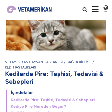
TR
VETAMERİKAN HAYVAN HASTANESİ
SAĞLIK BİLGİSİ
KEDİ HASTALIKLARI
Kedilerde Pire: Teşhisi, Tedavisi &
Sebepleri
İçindekiler
Kedilerde Pire: Teşhisi, Tedavisi & Sebepleri
Kediye Pire Nereden Geçer?