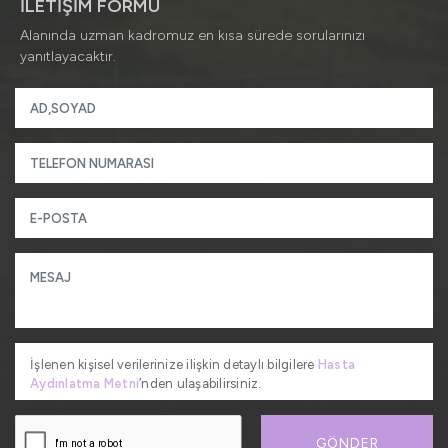
İLETİŞİM FORMU
Alanında uzman kadromuz en kısa sürede sorularınızı
yanıtlayacaktır.
İşlenen kişisel verilerinize ilişkin detaylı bilgilere
Hasta
Aydınlatma Metni
’nden ulaşabilirsiniz.
GÖNDER