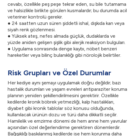
cevabı, özellikle peş peşe tekrar eden, su bile tutamama
ve halsizlikle birlikte görülen kusmalardır; bu durumda acil
veteriner kontrolü gerekir.
● 24 saatten uzun süren şiddetli ishal, dışkıda kan veya
siyah renk gözlenmesi.
● Yüksek ateş, nefes almada güçlük, dudaklarda ve
yüzde aniden gelişen şişlik gibi alerjik reaksiyon bulguları.
● Uygulama sonrasında denge kaybı, nöbet benzeri
hareketler veya bilinç bulanıklığı gibi nörolojik belirtiler.
Risk Grupları ve Özel Durumlar
Her kediye aynı şemayı uygulamak doğru değildir; bazı
hastalık durumları ve yaşam evreleri antiparaziter koruma
planının yeniden şekillendirilmesini gerektirir. Özellikle
kedilerde kronik böbrek yetmezliği, kalp hastalıkları,
diyabet gibi kronik tablolar söz konusu olduğunda,
kullanılacak ürünün dozu ve türü daha dikkatli seçilir.
Hamilelik ve emzirme dönemi de hem anne hem yavrular
açısından özel değerlendirme gerektiren dönemlerdir.
Bağışıklığı baskılanmış kedilerde ise hem korunma daha