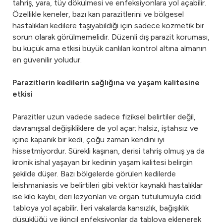
tahriş, yara, tüy dökülmesi ve enfeksiyonlara yol açabilir.
Özellikle keneler, bazı kan parazitlerini ve bölgesel
hastalıkları kedilere taşıyabildiği için sadece kozmetik bir
sorun olarak görülmemelidir. Düzenli dış parazit koruması,
bu küçük ama etkisi büyük canlıları kontrol altına almanın
en güvenilir yoludur.
Parazitlerin kedilerin sağlığına ve yaşam kalitesine
etkisi
Parazitler uzun vadede sadece fiziksel belirtiler değil,
davranışsal değişikliklere de yol açar; halsiz, iştahsız ve
içine kapanık bir kedi, çoğu zaman kendini iyi
hissetmiyordur. Sürekli kaşınan, derisi tahriş olmuş ya da
kronik ishal yaşayan bir kedinin yaşam kalitesi belirgin
şekilde düşer. Bazı bölgelerde görülen kedilerde
leishmaniasis ve belirtileri gibi vektör kaynaklı hastalıklar
ise kilo kaybı, deri lezyonları ve organ tutulumuyla ciddi
tabloya yol açabilir. İleri vakalarda kansızlık, bağışıklık
düşüklüğü ve ikincil enfeksiyonlar da tabloya eklenerek