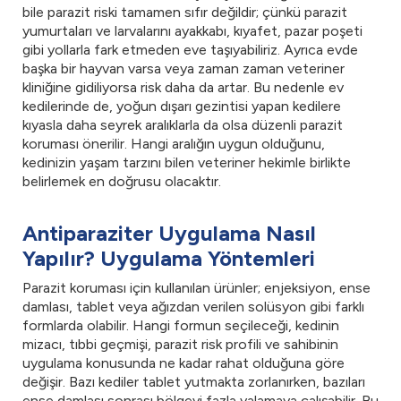
bile parazit riski tamamen sıfır değildir; çünkü parazit
yumurtaları ve larvalarını ayakkabı, kıyafet, pazar poşeti
gibi yollarla fark etmeden eve taşıyabiliriz. Ayrıca evde
başka bir hayvan varsa veya zaman zaman veteriner
kliniğine gidiliyorsa risk daha da artar. Bu nedenle ev
kedilerinde de, yoğun dışarı gezintisi yapan kedilere
kıyasla daha seyrek aralıklarla da olsa düzenli parazit
koruması önerilir. Hangi aralığın uygun olduğunu,
kedinizin yaşam tarzını bilen veteriner hekimle birlikte
belirlemek en doğrusu olacaktır.
Antiparaziter Uygulama Nasıl
Yapılır? Uygulama Yöntemleri
Parazit koruması için kullanılan ürünler; enjeksiyon, ense
damlası, tablet veya ağızdan verilen solüsyon gibi farklı
formlarda olabilir. Hangi formun seçileceği, kedinin
mizacı, tıbbi geçmişi, parazit risk profili ve sahibinin
uygulama konusunda ne kadar rahat olduğuna göre
değişir. Bazı kediler tablet yutmakta zorlanırken, bazıları
ense damlası sonrası bölgeyi fazla yalamaya çalışabilir. Bu