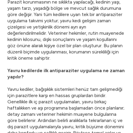
Parazit korunmasının ne sıklıkta yapılacağı, kedinin yaşı,
yaşam tarzı, yaşadığı bölge ve mevcut sağlık durumuna
göre değişir. Yani tüm kedilere uyan tek bir antiparaziter
uygulama takvimi yoktur; yavru kedi gelişim zaman
çizelgesi ve yetişkinlik dönemi ayrı ayrı
değerlendirilmelidir. Veteriner hekimler, rutin muayenede
kedinin kilosunu, dışkı sonuçlarını ve yaşam koşullarını
göz önüne alarak kişiye özel bir plan oluşturur. Bu planın
düzenli biçimde uygulanması, korumanın sürekliliği için
kritik öneme sahiptir.
Yavru kedilerde ilk antiparaziter uygulama ne zaman
yapılır?
Yavru kediler, bağışıklık sistemleri henüz tam gelişmediği
için parazitlere karşı en hassas gruplardan biridir.
Genellikle ilk iç parazit uygulamaları, yavru birkaç
haftalıkken ve aşı programına başlamadan önce planlanır;
detay zamanı veteriner hekimin muayene bulgularına
göre belirlenir. Ardından belirli aralıklarla tekrarlanan iç ve
dış parazit uygulamalarıyla yavru, kritik büyüme dönemini
daha konforlu ve sağlıklı geçirir. Böylece temel aşılar ve