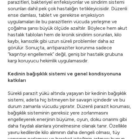
parazitleri, bakteriyel enfeksiyonlar ve sindirim sistemi
sorunları dahil pek çok hastalığın tetikleyicisidir. Düzenli
ense damlası, tablet ve gerekirse enjeksiyon
uygulamaları ile bu parazitlerin vücuda yerleşme ve
çoğalma şansı büyük ölçüde azaltılır. Böylece hem akut
hastalık tabloları hem de kronik sindirim sorunları, kilo
kaybı, kansızlık gibi uzun süreli problemler daha az
görülür. Sonuçta, antiparaziter korunma sadece
“kaşıntıyı engellemek” değil, geniş bir hastalık grubuna
karşı koruyucu hekimlik uygulamasıdır.
Kedinin bağışıklık sistemi ve genel kondisyonuna
katkıları
Sürekli parazit yükü altında yaşayan bir kedinin bağışıklık
sistemi, adeta hiç bitmeyen bir savaşın içindedir ve bu
durum zamanla vücudu yıpratır. Düzenli parazit koruması,
bağışıklık sisteminin gereksiz yere zorlanmasını
engelleyerek enerjinin büyüme, oyun, doku onarımı gibi
daha faydalı alanlara yönelmesine olanak tanır. Özellikle
yavru kedilerde kilo alımının daha dengeli olması, tüy
yapısının parlaması ve hareket isteğinin artması bunun