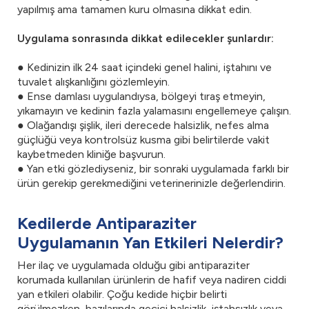
yapılmış ama tamamen kuru olmasına dikkat edin.
Uygulama sonrasında dikkat edilecekler şunlardır:
● Kedinizin ilk 24 saat içindeki genel halini, iştahını ve
tuvalet alışkanlığını gözlemleyin.
● Ense damlası uygulandıysa, bölgeyi tıraş etmeyin,
yıkamayın ve kedinin fazla yalamasını engellemeye çalışın.
● Olağandışı şişlik, ileri derecede halsizlik, nefes alma
güçlüğü veya kontrolsüz kusma gibi belirtilerde vakit
kaybetmeden kliniğe başvurun.
● Yan etki gözlediyseniz, bir sonraki uygulamada farklı bir
ürün gerekip gerekmediğini veterinerinizle değerlendirin.
Kedilerde Antiparaziter
Uygulamanın Yan Etkileri Nelerdir?
Her ilaç ve uygulamada olduğu gibi antiparaziter
korumada kullanılan ürünlerin de hafif veya nadiren ciddi
yan etkileri olabilir. Çoğu kedide hiçbir belirti
görülmezken, bazılarında geçici halsizlik, iştahsızlık veya