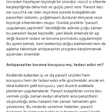
önceden hazırlayan biyolojik bir üründür; vücut o etkenle
karşılaştığında daha hızlı ve güçlü yanıt verir. Parazit ilacı
ise vücutta var olan veya kısa sürede bulaşabilecek
parazitleri öldüren, çoğalmasını durduran kimyasal veya
biyolojik etkenlerden oluşur. Günlük pratikte “parazit
uygulaması yaptırdım” denildiğinde aslında çoğu zaman
bu parazisit ilaçlar kastedilir, yani klasik anlamda bir aşı
değil düzenli tedavi ve koruma protokolü uygulanmıştır.
Bu ayrımı bilmek, hem beklentiyi doğru belirlemek hem de
aşılama takvimiyle antiparaziter programı karıştırmamak
açısından önemlidir.
Antiparaziter koruma koruyucu mu, tedavi edici mi?
Kedilerde kullanılan iç ve dış parazit ürünleri hem
koruyucu hem de tedavi edici etki gösterebilir; ancak en
ideal kullanım şekli koruyucu, yani düzenli aralıklarla
planlanan uygulamalardır. Parazit bulaştıktan sonra ilacı
vermek çoğu zaman kediyi rahatlatır ama parazitlerin
oluşturduğu doku hasarını her zaman tamamen geri
çeviremez. Bu nedenle veteriner hekimler, parazit
ilaçlarının “bulaşmasını bekleyip kullanmak yerine” belirli