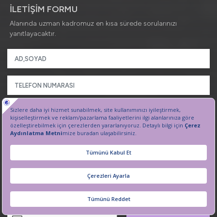
İLETİŞİM FORMU
Alanında uzman kadromuz en kısa sürede sorularınızı
yanıtlayacaktır.
İşlenen kişisel verilerinize ilişkin detaylı bilgilere
Hasta
Aydınlatma Metni
’nden ulaşabilirsiniz.