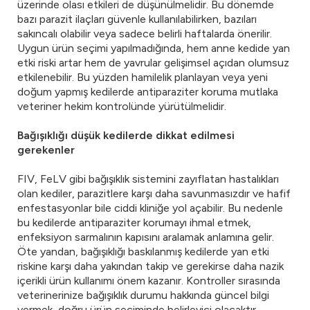
üzerinde olası etkileri de düşünülmelidir. Bu dönemde
bazı parazit ilaçları güvenle kullanılabilirken, bazıları
sakıncalı olabilir veya sadece belirli haftalarda önerilir.
Uygun ürün seçimi yapılmadığında, hem anne kedide yan
etki riski artar hem de yavrular gelişimsel açıdan olumsuz
etkilenebilir. Bu yüzden hamilelik planlayan veya yeni
doğum yapmış kedilerde antiparaziter koruma mutlaka
veteriner hekim kontrolünde yürütülmelidir.
Bağışıklığı düşük kedilerde dikkat edilmesi
gerekenler
FIV, FeLV gibi bağışıklık sistemini zayıflatan hastalıkları
olan kediler, parazitlere karşı daha savunmasızdır ve hafif
enfestasyonlar bile ciddi kliniğe yol açabilir. Bu nedenle
bu kedilerde antiparaziter korumayı ihmal etmek,
enfeksiyon sarmalının kapısını aralamak anlamına gelir.
Öte yandan, bağışıklığı baskılanmış kedilerde yan etki
riskine karşı daha yakından takip ve gerekirse daha nazik
içerikli ürün kullanımı önem kazanır. Kontroller sırasında
veterinerinize bağışıklık durumu hakkında güncel bilgi
vermek, doğru ürün seçiminde belirleyici olacaktır.