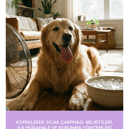
KÖPEKLERDE SICAK ÇARPMASI: BELİRTİLERİ,
İLK MÜDAHALE VE KORUNMA YÖNTEMLERİ