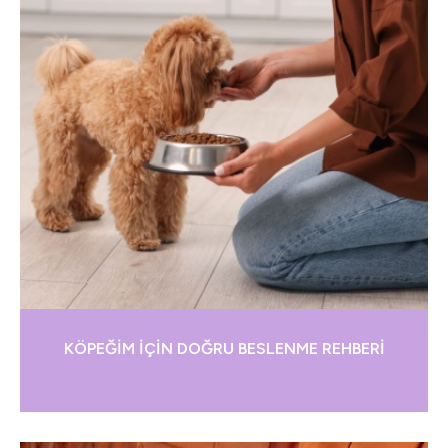
KÖPEĞİM İÇİN DOĞRU BESLENME REHBERİ