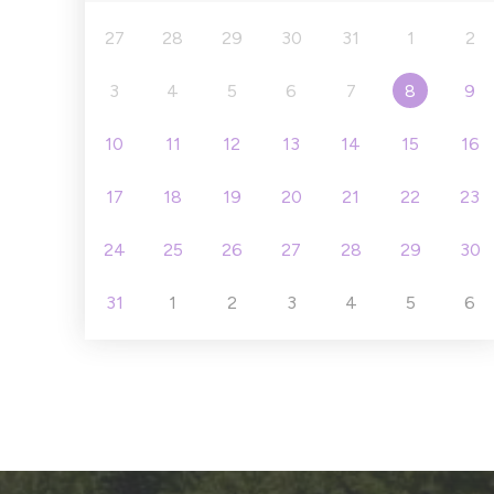
27
28
29
30
31
1
2
3
4
5
6
7
8
9
10
11
12
13
14
15
16
17
18
19
20
21
22
23
24
25
26
27
28
29
30
31
1
2
3
4
5
6