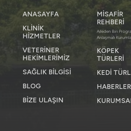
ANASAYFA
MİSAFİR
REHBERİ
KLİNİK
Aileden Biri Progr
HİZMETLER
Anlaşmalı Kurumla
VETERİNER
KÖPEK
HEKİMLERİMİZ
TÜRLERİ
SAĞLIK BİLGİSİ
KEDİ TÜRL
BLOG
HABERLE
BİZE ULAŞIN
KURUMSA