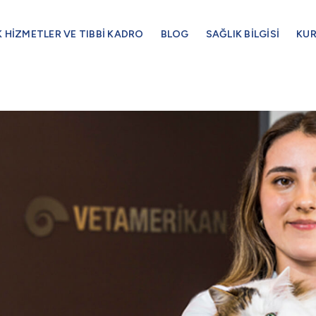
K HİZMETLER VE TIBBİ KADRO
BLOG
SAĞLIK BİLGİSİ
KU