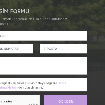
İŞİM FORMU
 uzman kadromuz en kısa sürede sorularınızı
caktır.
 kişisel verilerinize ilişkin detaylı bilgilere
Hasta
atma Metni
’nden ulaşabilirsiniz.
GÖNDER