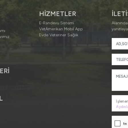
HİZMETLER
İLET
E-Randevu Sistemi
Alanında
VetAmerikan Mobil App
yanıtlaya
amı
Evde Veteriner Sağlık
rımız
ERİ
R
L
İşlenen
Aydınl