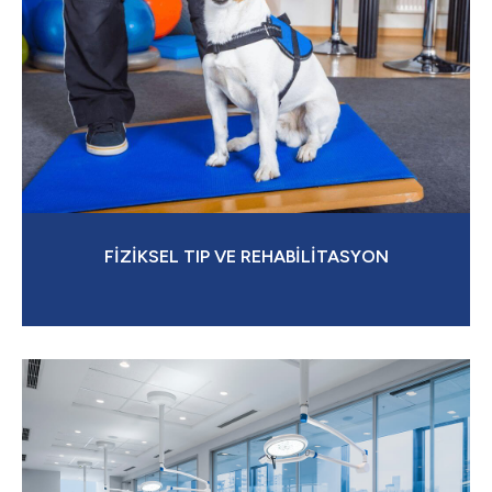
FİZİKSEL TIP VE REHABİLİTASYON