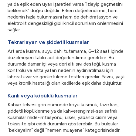
ya da eşlik eden uyarı işaretleri varsa “izleyip geçmesini
beklemek” doğru değildir. Erken değerlendirme, hem
nedenin hızla bulunmasını hem de dehidratasyon ve
elektrolit dengesizliği gibi ikincil sorunların önlenmesini
sağlar.
Tekrarlayan ve şiddetli kusmalar
Art arda kusma, suyu dahi tutamama, 6–12 saat içinde
düzelmeyen tablo acil değerlendirme gerektirir. Bu
durumda damar içi veya deri altı sıvı desteği, kusma
kontrolü ve altta yatan nedenin aydınlatılması için
laboratuvar ve görüntüleme testleri gerekir. Yavru, yaşlı
veya kronik hastalığı olan kedilerde eşik daha düşüktür.
Kanlı veya köpüklü kusmalar
Kahve telvesi görünümünde koyu kusmuk, taze kan,
şiddetli köpüklenme ya da kahverengimsi-sarı safralı
kusmalar mide-irritasyonu, ülser, yabancı cisim veya
toksisite gibi ciddi durumları gösterebilir. Bu bulgular
“bekleyelim” değil “hemen muayene” kategorisindedir.