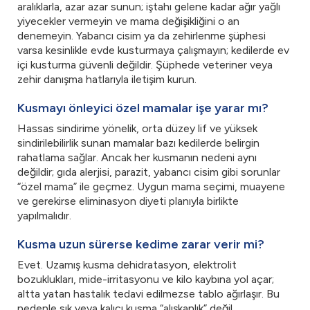
aralıklarla, azar azar sunun; iştahı gelene kadar ağır yağlı
yiyecekler vermeyin ve mama değişikliğini o an
denemeyin. Yabancı cisim ya da zehirlenme şüphesi
varsa kesinlikle evde kusturmaya çalışmayın; kedilerde ev
içi kusturma güvenli değildir. Şüphede veteriner veya
zehir danışma hatlarıyla iletişim kurun.
Kusmayı önleyici özel mamalar işe yarar mı?
Hassas sindirime yönelik, orta düzey lif ve yüksek
sindirilebilirlik sunan mamalar bazı kedilerde belirgin
rahatlama sağlar. Ancak her kusmanın nedeni aynı
değildir; gıda alerjisi, parazit, yabancı cisim gibi sorunlar
“özel mama” ile geçmez. Uygun mama seçimi, muayene
ve gerekirse eliminasyon diyeti planıyla birlikte
yapılmalıdır.
Kusma uzun sürerse kedime zarar verir mi?
Evet. Uzamış kusma dehidratasyon, elektrolit
bozuklukları, mide-irritasyonu ve kilo kaybına yol açar;
altta yatan hastalık tedavi edilmezse tablo ağırlaşır. Bu
nedenle sık veya kalıcı kusma “alışkanlık” değil,