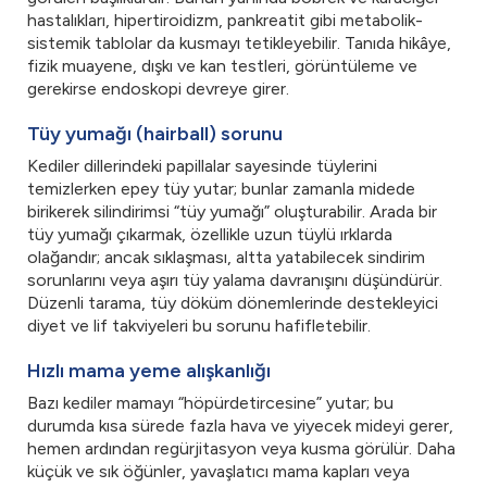
hastalıkları, hipertiroidizm, pankreatit gibi metabolik-
sistemik tablolar da kusmayı tetikleyebilir. Tanıda hikâye,
fizik muayene, dışkı ve kan testleri, görüntüleme ve
gerekirse endoskopi devreye girer.
Tüy yumağı (hairball) sorunu
Kediler dillerindeki papillalar sayesinde tüylerini
temizlerken epey tüy yutar; bunlar zamanla midede
birikerek silindirimsi “tüy yumağı” oluşturabilir. Arada bir
tüy yumağı çıkarmak, özellikle uzun tüylü ırklarda
olağandır; ancak sıklaşması, altta yatabilecek sindirim
sorunlarını veya aşırı tüy yalama davranışını düşündürür.
Düzenli tarama, tüy döküm dönemlerinde destekleyici
diyet ve lif takviyeleri bu sorunu hafifletebilir.
Hızlı mama yeme alışkanlığı
Bazı kediler mamayı “höpürdetircesine” yutar; bu
durumda kısa sürede fazla hava ve yiyecek mideyi gerer,
hemen ardından regürjitasyon veya kusma görülür. Daha
küçük ve sık öğünler, yavaşlatıcı mama kapları veya