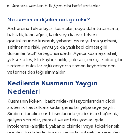
Ara sıra yenilen bitki/çim gibi hafif irritanlar
Ne zaman endişelenmek gerekir?
Ardı ardına tekrarlayan kusmalar, suyu dahi tutamama,
halsizlik, karın ağrısı, kanlı veya kahve telvesi
görünümünde kusmuk, yabancı cisim yutma şüphesi,
zehirlenme riski, yavru ya da yaşlı kedi olması gibi
durumlar “acil” kategorisindedir. Ayrıca kusmaya ishal,
yüksek ateş, kilo kaybı, sarılık, çok su içme-çok idrar gibi
sistemik bulgular eşlik ediyorsa zaman kaybetmeden
veteriner desteği alınmalıdır.
Kedilerde Kusmanın Yaygın
Nedenleri
Kusmanın kökeni, basit mide-irritasyonlarından ciddi
sistemik hastalıklara kadar geniş bir yelpazeye yayılır.
Sindirim kanalının üst kısımlarında (mide-ince bağırsak)
gelişen sorunlar, parazit ve enfeksiyonlar, gıda
intoleransı-alerjileri, yabancı cisimler veya toksinler sık
görülen başlıklardır. Bunun yanında böbrek ve karaciğer