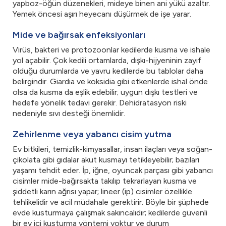
yapboz-öğün düzenekleri, mideye binen ani yükü azaltır.
Yemek öncesi aşırı heyecanı düşürmek de işe yarar.
Mide ve bağırsak enfeksiyonları
Virüs, bakteri ve protozoonlar kedilerde kusma ve ishale
yol açabilir. Çok kedili ortamlarda, dışkı-hijyeninin zayıf
olduğu durumlarda ve yavru kedilerde bu tablolar daha
belirgindir. Giardia ve koksidia gibi etkenlerde ishal önde
olsa da kusma da eşlik edebilir; uygun dışkı testleri ve
hedefe yönelik tedavi gerekir. Dehidratasyon riski
nedeniyle sıvı desteği önemlidir.
Zehirlenme veya yabancı cisim yutma
Ev bitkileri, temizlik-kimyasallar, insan ilaçları veya soğan-
çikolata gibi gıdalar akut kusmayı tetikleyebilir; bazıları
yaşamı tehdit eder. İp, iğne, oyuncak parçası gibi yabancı
cisimler mide-bağırsakta takılıp tekrarlayan kusma ve
şiddetli karın ağrısı yapar; lineer (ip) cisimler özellikle
tehlikelidir ve acil müdahale gerektirir. Böyle bir şüphede
evde kusturmaya çalışmak sakıncalıdır; kedilerde güvenli
bir ev içi kusturma yöntemi yoktur ve durum