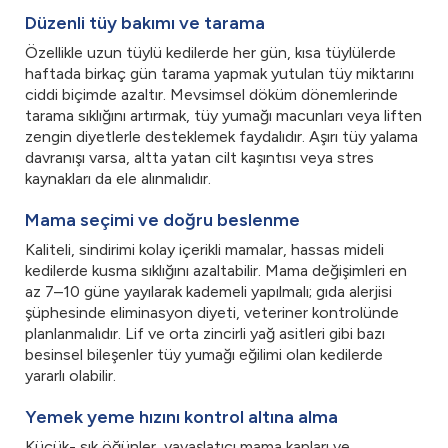
Düzenli tüy bakımı ve tarama
Özellikle uzun tüylü kedilerde her gün, kısa tüylülerde
haftada birkaç gün tarama yapmak yutulan tüy miktarını
ciddi biçimde azaltır. Mevsimsel döküm dönemlerinde
tarama sıklığını artırmak, tüy yumağı macunları veya liften
zengin diyetlerle desteklemek faydalıdır. Aşırı tüy yalama
davranışı varsa, altta yatan cilt kaşıntısı veya stres
kaynakları da ele alınmalıdır.
Mama seçimi ve doğru beslenme
Kaliteli, sindirimi kolay içerikli mamalar, hassas mideli
kedilerde kusma sıklığını azaltabilir. Mama değişimleri en
az 7–10 güne yayılarak kademeli yapılmalı; gıda alerjisi
şüphesinde eliminasyon diyeti, veteriner kontrolünde
planlanmalıdır. Lif ve orta zincirli yağ asitleri gibi bazı
besinsel bileşenler tüy yumağı eğilimi olan kedilerde
yararlı olabilir.
Yemek yeme hızını kontrol altına alma
Küçük- sık öğünler, yavaşlatıcı mama kapları ve