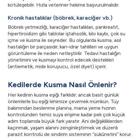
kötüleşebilir. Hızla veteriner hekime başvurulmalıdır.
Kronik hastalıklar (böbrek, karaciğer vb.)
Böbrek yetmezliği, karaciğer hastalıkları, pankreatit,
hipertiroidizm gibi tablolar iştahsızlık, kilo kaybı, çok su
içme ve kusma ile seyreder. Bu olgularda kusma, asıl
hastalığın bir parçasıdır; kan-idrar tahlilleri ve uygun
görüntüleme ile neden netleştirilir. Tedavi hastalığın
yönetimini ve kusmayı kontrol edecek destekleri
(antiemetik, mide koruyucu, özel diyet) içerir.
Kedilerde Kusma Nasıl Önlenir?
Her kedinin kusma eşiği farklıdır; ancak basit günlük
önlemlerle bu eşiği lehimize çevirmek mümkün. Tüy
bakımından beslenme planına, mama yeme hızının
kontrolünden temiz suya erişime kadar pek çok küçük
adım toplamda büyük fark yaratır. Ani değişikliklerden
kaçınmak, yaşam alanını zenginleştirmek ve düzenli
parazit kontrolü de sindirim sisteminin “sükûnetini” korur.