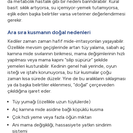
da metabolik hastalık gibi bir nedeni barındırabilir. Kural
basit: sıklık artıyorsa, su içemiyor-yemek tutamıyorsa,
eşlik eden başka belirtiler varsa veteriner değerlendirmesi
gerekir.
Ara sıra kusmanın doğal nedenleri
Kediler zaman zaman hafif mide-irritasyonları yaşayabilir.
Özellikle mevsim geçişlerinde artan tüy yalama, sabah aç
karnına mide sıvılarının birikmesi, mama değişimlerinin hızlı
yapılması veya mama kapını “silip süpürür” şekilde
yemeleri kusturabilir. Kedinin genel hali yerinde, oyun
isteği ve iştahı korunuyorsa, bu tür kusmalar çoğu
zaman kısa sürede düzelir. Yine de bu aralıkların sıklaşması
ya da başka belirtiler eklenmesi, “doğal” çerçeveden
çıkıldığına işaret eder.
Tüy yumağı (özellikle uzun tüylülerde)
Aç karnına mide asidine bağlı köpüklü kusma
Çok hızlı yeme veya fazla öğün miktarı
Ani mama değişikliği, hassasiyete yatkın sindirim
sistemi