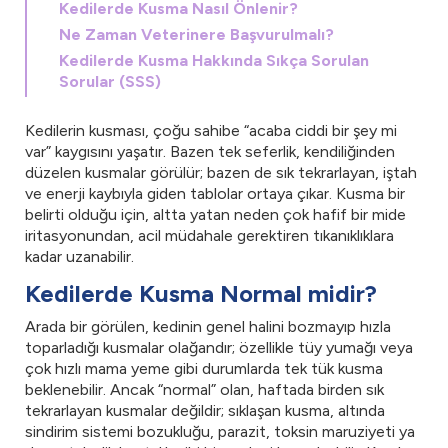
Kedilerde Kusma Nasıl Önlenir?
Ne Zaman Veterinere Başvurulmalı?
Kedilerde Kusma Hakkında Sıkça Sorulan
Sorular (SSS)
Kedilerin kusması, çoğu sahibe “acaba ciddi bir şey mi
var” kaygısını yaşatır. Bazen tek seferlik, kendiliğinden
düzelen kusmalar görülür; bazen de sık tekrarlayan, iştah
ve enerji kaybıyla giden tablolar ortaya çıkar. Kusma bir
belirti olduğu için, altta yatan neden çok hafif bir mide
iritasyonundan, acil müdahale gerektiren tıkanıklıklara
kadar uzanabilir.
Kedilerde Kusma Normal midir?
Arada bir görülen, kedinin genel halini bozmayıp hızla
toparladığı kusmalar olağandır; özellikle tüy yumağı veya
çok hızlı mama yeme gibi durumlarda tek tük kusma
beklenebilir. Ancak “normal” olan, haftada birden sık
tekrarlayan kusmalar değildir; sıklaşan kusma, altında
sindirim sistemi bozukluğu, parazit, toksin maruziyeti ya