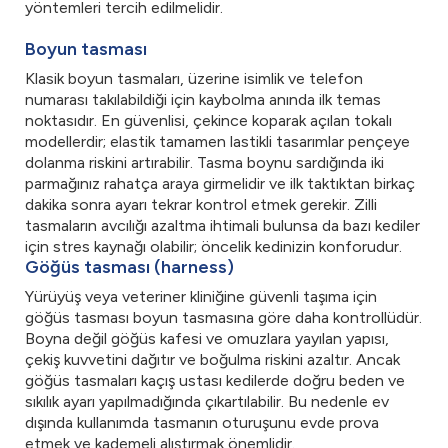
yöntemleri tercih edilmelidir.
Boyun tasması
Klasik boyun tasmaları, üzerine isimlik ve telefon
numarası takılabildiği için kaybolma anında ilk temas
noktasıdır. En güvenlisi, çekince koparak açılan tokalı
modellerdir; elastik tamamen lastikli tasarımlar pençeye
dolanma riskini artırabilir. Tasma boynu sardığında iki
parmağınız rahatça araya girmelidir ve ilk taktıktan birkaç
dakika sonra ayarı tekrar kontrol etmek gerekir. Zilli
tasmaların avcılığı azaltma ihtimali bulunsa da bazı kediler
için stres kaynağı olabilir; öncelik kedinizin konforudur.
Göğüs tasması (harness)
Yürüyüş veya veteriner kliniğine güvenli taşıma için
göğüs tasması boyun tasmasına göre daha kontrollüdür.
Boyna değil göğüs kafesi ve omuzlara yayılan yapısı,
çekiş kuvvetini dağıtır ve boğulma riskini azaltır. Ancak
göğüs tasmaları kaçış ustası kedilerde doğru beden ve
sıkılık ayarı yapılmadığında çıkartılabilir. Bu nedenle ev
dışında kullanımda tasmanın oturuşunu evde prova
etmek ve kademeli alıştırmak önemlidir.