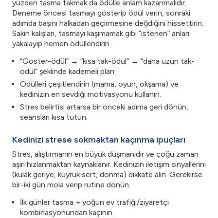
yüzden tasma takmak da ödülle anlam kazanmalıdır.
Deneme öncesi tasmayı gösterip ödül verin, sonraki
adımda başını halkadan geçirmesine değdiğini hissettirin.
Sakin kalışları, tasmayı kaşımamak gibi “istenen” anları
yakalayıp hemen ödüllendirin.
“Göster-ödül” → “kısa tak-ödül” → “daha uzun tak-
ödül” şeklinde kademeli plan.
Ödülleri çeşitlendirin (mama, oyun, okşama) ve
kedinizin en sevdiği motivasyonu kullanın.
Stres belirtisi artarsa bir önceki adıma geri dönün,
seansları kısa tutun.
Kedinizi strese sokmaktan kaçınma ipuçları
Stres, alıştırmanın en büyük düşmanıdır ve çoğu zaman
aşırı hızlanmaktan kaynaklanır. Kedinizin iletişim sinyallerini
(kulak geriye, kuyruk sert, donma) dikkate alın. Gerekirse
bir-iki gün mola verip rutine dönün.
İlk günler tasma + yoğun ev trafiği/ziyaretçi
kombinasyonundan kaçının.