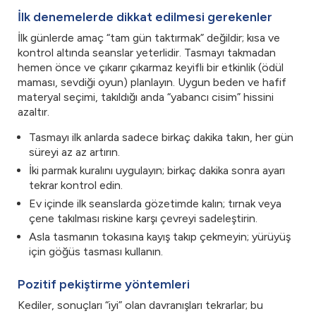
İlk denemelerde dikkat edilmesi gerekenler
İlk günlerde amaç “tam gün taktırmak” değildir; kısa ve
kontrol altında seanslar yeterlidir. Tasmayı takmadan
hemen önce ve çıkarır çıkarmaz keyifli bir etkinlik (ödül
maması, sevdiği oyun) planlayın. Uygun beden ve hafif
materyal seçimi, takıldığı anda “yabancı cisim” hissini
azaltır.
Tasmayı ilk anlarda sadece birkaç dakika takın, her gün
süreyi az az artırın.
İki parmak kuralını uygulayın; birkaç dakika sonra ayarı
tekrar kontrol edin.
Ev içinde ilk seanslarda gözetimde kalın; tırnak veya
çene takılması riskine karşı çevreyi sadeleştirin.
Asla tasmanın tokasına kayış takıp çekmeyin; yürüyüş
için göğüs tasması kullanın.
Pozitif pekiştirme yöntemleri
Kediler, sonuçları “iyi” olan davranışları tekrarlar; bu