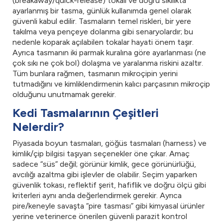
(breakaway/quick-release) tokalı ve doğru sıkılıkta
ayarlanmış bir tasma, günlük kullanımda genel olarak
güvenli kabul edilir. Tasmaların temel riskleri, bir yere
takılma veya pençeye dolanma gibi senaryolardır; bu
nedenle koparak açılabilen tokalar hayati önem taşır.
Ayrıca tasmanın iki parmak kuralına göre ayarlanması (ne
çok sıkı ne çok bol) dolaşma ve yaralanma riskini azaltır.
Tüm bunlara rağmen, tasmanın mikroçipin yerini
tutmadığını ve kimliklendirmenin kalıcı parçasının mikroçip
olduğunu unutmamak gerekir.
Kedi Tasmalarının Çeşitleri
Nelerdir?
Piyasada boyun tasmaları, göğüs tasmaları (harness) ve
kimlik/çip bilgisi taşıyan seçenekler öne çıkar. Amaç
sadece “süs” değil; görünür kimlik, gece görünürlüğü,
avcılığı azaltma gibi işlevler de olabilir. Seçim yaparken
güvenlik tokası, reflektif şerit, hafiflik ve doğru ölçü gibi
kriterleri aynı anda değerlendirmek gerekir. Ayrıca
pire/keneyle savaşta “pire tasması” gibi kimyasal ürünler
yerine veterinerce önerilen güvenli parazit kontrol