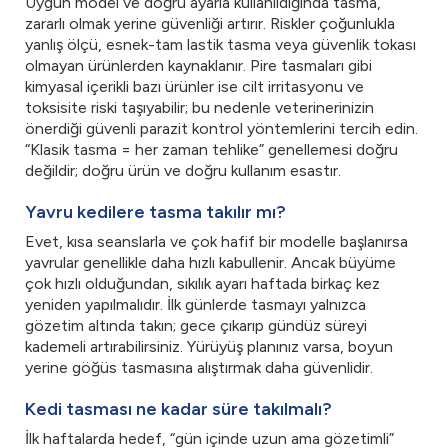
Uygun model ve doğru ayarla kullanıldığında tasma,
zararlı olmak yerine güvenliği artırır. Riskler çoğunlukla
yanlış ölçü, esnek-tam lastik tasma veya güvenlik tokası
olmayan ürünlerden kaynaklanır. Pire tasmaları gibi
kimyasal içerikli bazı ürünler ise cilt irritasyonu ve
toksisite riski taşıyabilir; bu nedenle veterinerinizin
önerdiği güvenli parazit kontrol yöntemlerini tercih edin.
“Klasik tasma = her zaman tehlike” genellemesi doğru
değildir; doğru ürün ve doğru kullanım esastır.
Yavru kedilere tasma takılır mı?
Evet, kısa seanslarla ve çok hafif bir modelle başlanırsa
yavrular genellikle daha hızlı kabullenir. Ancak büyüme
çok hızlı olduğundan, sıkılık ayarı haftada birkaç kez
yeniden yapılmalıdır. İlk günlerde tasmayı yalnızca
gözetim altında takın; gece çıkarıp gündüz süreyi
kademeli artırabilirsiniz. Yürüyüş planınız varsa, boyun
yerine göğüs tasmasına alıştırmak daha güvenlidir.
Kedi tasması ne kadar süre takılmalı?
İlk haftalarda hedef, “gün içinde uzun ama gözetimli”