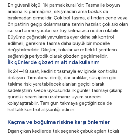
En güvenli ölçü, “iki parmak kuralı”dır: Tasma ile boyun
arasına iki parmağınız, sıkışmadan ama boşluk da
bırakmadan girmelidir. Çok bol tasma, altından çene veya
ön patinin geçip dolanmasına zemin hazırlar; çok sıkı olan
ise sürtünme yaraları ve tüy kırılmasına neden olabilir.
Büyüme çağındaki yavrularda ayar daha sık kontrol
edilmeli, gerekirse tasma daha büyük bir modelle
değiştirilmelidir. Dikişler, tokalar ve reflektif şeritlerin
sağlamlığı periyodik olarak gözden geçirilmelidir.
İlk günlerde gözetim altında kullanım
İlk 24–48 saat, kediniz tasmayla ev içinde kontrollü
dolaşsın. Tırmalama direği, dar aralıklar, süs ipleri gibi
takılma riski yaratabilecek alanları geçici olarak
sadeleştirin. Gece uykusunda ilk günler tasmayı çıkarıp
gündüz seanslarını uzatmanız uyum sürecini
kolaylaştırabilir. Tam gün takmaya geçtiğinizde de
haftalık kontrol alışkanlığı edinin.
Kaçma ve boğulma riskine karşı önlemler
Dışarı çıkan kedilerde tek seçenek çabuk açılan tokalı