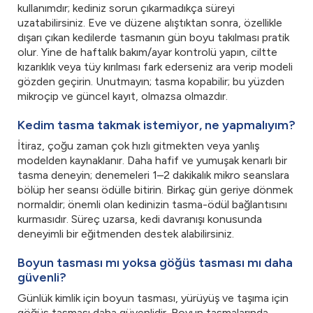
kullanımdır; kediniz sorun çıkarmadıkça süreyi
uzatabilirsiniz. Eve ve düzene alıştıktan sonra, özellikle
dışarı çıkan kedilerde tasmanın gün boyu takılması pratik
olur. Yine de haftalık bakım/ayar kontrolü yapın, ciltte
kızarıklık veya tüy kırılması fark ederseniz ara verip modeli
gözden geçirin. Unutmayın; tasma kopabilir; bu yüzden
mikroçip ve güncel kayıt, olmazsa olmazdır.
Kedim tasma takmak istemiyor, ne yapmalıyım?
İtiraz, çoğu zaman çok hızlı gitmekten veya yanlış
modelden kaynaklanır. Daha hafif ve yumuşak kenarlı bir
tasma deneyin; denemeleri 1–2 dakikalık mikro seanslara
bölüp her seansı ödülle bitirin. Birkaç gün geriye dönmek
normaldir; önemli olan kedinizin tasma-ödül bağlantısını
kurmasıdır. Süreç uzarsa, kedi davranışı konusunda
deneyimli bir eğitmenden destek alabilirsiniz.
Boyun tasması mı yoksa göğüs tasması mı daha
güvenli?
Günlük kimlik için boyun tasması, yürüyüş ve taşıma için
göğüs tasması daha güvenlidir. Boyun tasmalarında