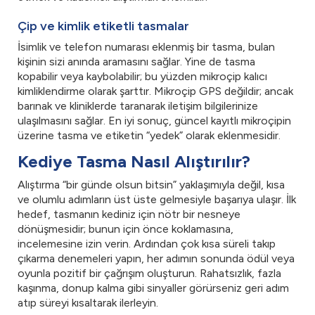
Çip ve kimlik etiketli tasmalar
İsimlik ve telefon numarası eklenmiş bir tasma, bulan
kişinin sizi anında aramasını sağlar. Yine de tasma
kopabilir veya kaybolabilir; bu yüzden mikroçip kalıcı
kimliklendirme olarak şarttır. Mikroçip GPS değildir; ancak
barınak ve kliniklerde taranarak iletişim bilgilerinize
ulaşılmasını sağlar. En iyi sonuç, güncel kayıtlı mikroçipin
üzerine tasma ve etiketin “yedek” olarak eklenmesidir.
Kediye Tasma Nasıl Alıştırılır?
Alıştırma “bir günde olsun bitsin” yaklaşımıyla değil, kısa
ve olumlu adımların üst üste gelmesiyle başarıya ulaşır. İlk
hedef, tasmanın kediniz için nötr bir nesneye
dönüşmesidir; bunun için önce koklamasına,
incelemesine izin verin. Ardından çok kısa süreli takıp
çıkarma denemeleri yapın, her adımın sonunda ödül veya
oyunla pozitif bir çağrışım oluşturun. Rahatsızlık, fazla
kaşınma, donup kalma gibi sinyaller görürseniz geri adım
atıp süreyi kısaltarak ilerleyin.