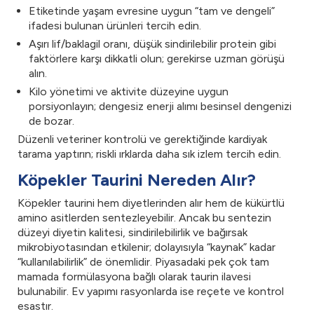
Etiketinde yaşam evresine uygun “tam ve dengeli”
ifadesi bulunan ürünleri tercih edin.
Aşırı lif/baklagil oranı, düşük sindirilebilir protein gibi
faktörlere karşı dikkatli olun; gerekirse uzman görüşü
alın.
Kilo yönetimi ve aktivite düzeyine uygun
porsiyonlayın; dengesiz enerji alımı besinsel dengenizi
de bozar.
Düzenli veteriner kontrolü ve gerektiğinde kardiyak
tarama yaptırın; riskli ırklarda daha sık izlem tercih edin.
Köpekler Taurini Nereden Alır?
Köpekler taurini hem diyetlerinden alır hem de kükürtlü
amino asitlerden sentezleyebilir. Ancak bu sentezin
düzeyi diyetin kalitesi, sindirilebilirlik ve bağırsak
mikrobiyotasından etkilenir; dolayısıyla “kaynak” kadar
“kullanılabilirlik” de önemlidir. Piyasadaki pek çok tam
mamada formülasyona bağlı olarak taurin ilavesi
bulunabilir. Ev yapımı rasyonlarda ise reçete ve kontrol
esastır.