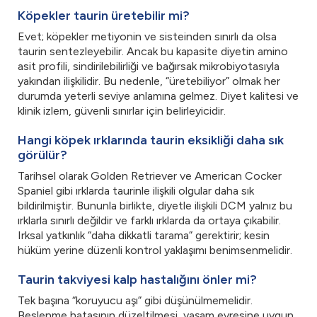
Köpekler taurin üretebilir mi?
Evet; köpekler metiyonin ve sisteinden sınırlı da olsa
taurin sentezleyebilir. Ancak bu kapasite diyetin amino
asit profili, sindirilebilirliği ve bağırsak mikrobiyotasıyla
yakından ilişkilidir. Bu nedenle, “üretebiliyor” olmak her
durumda yeterli seviye anlamına gelmez. Diyet kalitesi ve
klinik izlem, güvenli sınırlar için belirleyicidir.
Hangi köpek ırklarında taurin eksikliği daha sık
görülür?
Tarihsel olarak Golden Retriever ve American Cocker
Spaniel gibi ırklarda taurinle ilişkili olgular daha sık
bildirilmiştir. Bununla birlikte, diyetle ilişkili DCM yalnız bu
ırklarla sınırlı değildir ve farklı ırklarda da ortaya çıkabilir.
Irksal yatkınlık “daha dikkatli tarama” gerektirir; kesin
hüküm yerine düzenli kontrol yaklaşımı benimsenmelidir.
Taurin takviyesi kalp hastalığını önler mi?
Tek başına “koruyucu aşı” gibi düşünülmemelidir.
Beslenme hatasının düzeltilmesi, yaşam evresine uygun