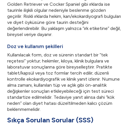
Golden Retriever ve Cocker Spaniel gibi ırklarda ise
taurinle ilişkili olgular nedeniyle beslenme gözden
geçirilir. Riskli ırklarda hekim, kan/ekokardiyografi bulguları
ve diyet öyküsüne göre taurin desteğini
değerlendirebilir. Bu yaklaşım yalnızca “ırk etiketine” değil,
bireysel veriye dayanır.
Doz ve kullanım şekilleri
Kullanılacak form, doz ve sürenin standart bir “tek
reçetesi” yoktur; hekimler, kiloya, klinik bulgulara ve
laboratuvar sonuçlarına göre bireyselleştirir. Pratikte
tablet/kapsül veya toz formlar tercih edilir; düzenli
kontrolle ekokardiyografik ve klinik yanıt izlenir. Numune
alma zamanı, kullanılan tüp ve açlık gibi ön-analitik
değişkenler sonuçları etkileyebileceği için test süreci
standartize edilmelidir. Tedaviye yanıt alınsa dahi “kök
neden” olan diyet hatası düzeltilmeden kalıcı çözüm
beklenmemelidir.
Sıkça Sorulan Sorular (SSS)