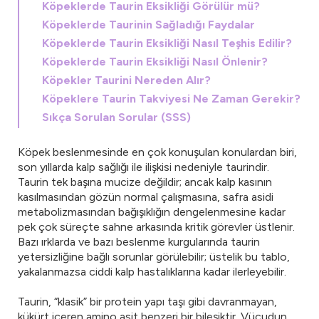
Köpeklerde Taurin Eksikliği Görülür mü?
Köpeklerde Taurinin Sağladığı Faydalar
Köpeklerde Taurin Eksikliği Nasıl Teşhis Edilir?
Köpeklerde Taurin Eksikliği Nasıl Önlenir?
Köpekler Taurini Nereden Alır?
Köpeklere Taurin Takviyesi Ne Zaman Gerekir?
Sıkça Sorulan Sorular (SSS)
Köpek beslenmesinde en çok konuşulan konulardan biri,
son yıllarda kalp sağlığı ile ilişkisi nedeniyle taurindir.
Taurin tek başına mucize değildir; ancak kalp kasının
kasılmasından gözün normal çalışmasına, safra asidi
metabolizmasından bağışıklığın dengelenmesine kadar
pek çok süreçte sahne arkasında kritik görevler üstlenir.
Bazı ırklarda ve bazı beslenme kurgularında taurin
yetersizliğine bağlı sorunlar görülebilir; üstelik bu tablo,
yakalanmazsa ciddi kalp hastalıklarına kadar ilerleyebilir.
Taurin, “klasik” bir protein yapı taşı gibi davranmayan,
kükürt içeren amino asit benzeri bir bileşiktir. Vücudun