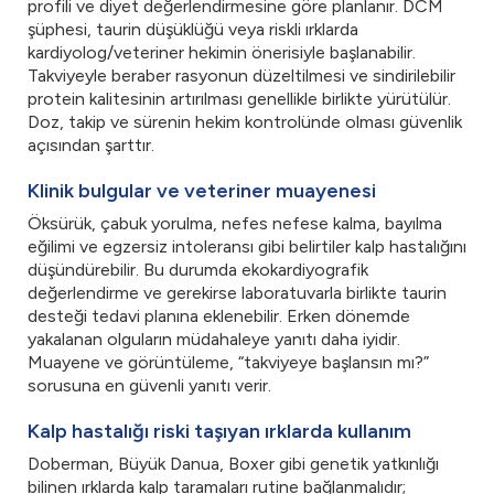
profili ve diyet değerlendirmesine göre planlanır. DCM
şüphesi, taurin düşüklüğü veya riskli ırklarda
kardiyolog/veteriner hekimin önerisiyle başlanabilir.
Takviyeyle beraber rasyonun düzeltilmesi ve sindirilebilir
protein kalitesinin artırılması genellikle birlikte yürütülür.
Doz, takip ve sürenin hekim kontrolünde olması güvenlik
açısından şarttır.
Klinik bulgular ve veteriner muayenesi
Öksürük, çabuk yorulma, nefes nefese kalma, bayılma
eğilimi ve egzersiz intoleransı gibi belirtiler kalp hastalığını
düşündürebilir. Bu durumda ekokardiyografik
değerlendirme ve gerekirse laboratuvarla birlikte taurin
desteği tedavi planına eklenebilir. Erken dönemde
yakalanan olguların müdahaleye yanıtı daha iyidir.
Muayene ve görüntüleme, “takviyeye başlansın mı?”
sorusuna en güvenli yanıtı verir.
Kalp hastalığı riski taşıyan ırklarda kullanım
Doberman, Büyük Danua, Boxer gibi genetik yatkınlığı
bilinen ırklarda kalp taramaları rutine bağlanmalıdır;