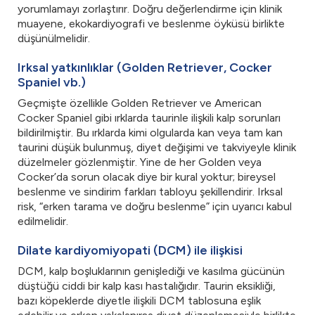
yorumlamayı zorlaştırır. Doğru değerlendirme için klinik
muayene, ekokardiyografi ve beslenme öyküsü birlikte
düşünülmelidir.
Irksal yatkınlıklar (Golden Retriever, Cocker
Spaniel vb.)
Geçmişte özellikle Golden Retriever ve American
Cocker Spaniel gibi ırklarda taurinle ilişkili kalp sorunları
bildirilmiştir. Bu ırklarda kimi olgularda kan veya tam kan
taurini düşük bulunmuş, diyet değişimi ve takviyeyle klinik
düzelmeler gözlenmiştir. Yine de her Golden veya
Cocker’da sorun olacak diye bir kural yoktur; bireysel
beslenme ve sindirim farkları tabloyu şekillendirir. Irksal
risk, “erken tarama ve doğru beslenme” için uyarıcı kabul
edilmelidir.
Dilate kardiyomiyopati (DCM) ile ilişkisi
DCM, kalp boşluklarının genişlediği ve kasılma gücünün
düştüğü ciddi bir kalp kası hastalığıdır. Taurin eksikliği,
bazı köpeklerde diyetle ilişkili DCM tablosuna eşlik