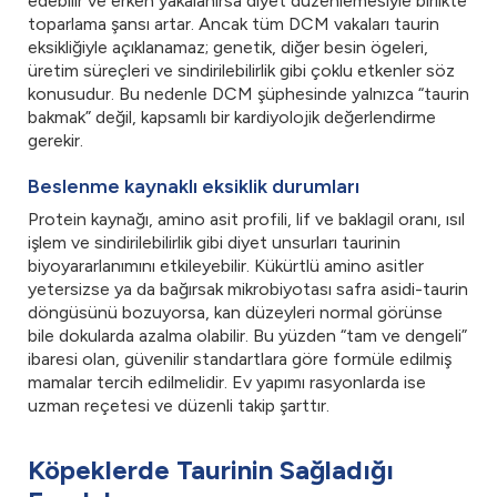
edebilir ve erken yakalanırsa diyet düzenlemesiyle birlikte
toparlama şansı artar. Ancak tüm DCM vakaları taurin
eksikliğiyle açıklanamaz; genetik, diğer besin ögeleri,
üretim süreçleri ve sindirilebilirlik gibi çoklu etkenler söz
konusudur. Bu nedenle DCM şüphesinde yalnızca “taurin
bakmak” değil, kapsamlı bir kardiyolojik değerlendirme
gerekir.
Beslenme kaynaklı eksiklik durumları
Protein kaynağı, amino asit profili, lif ve baklagil oranı, ısıl
işlem ve sindirilebilirlik gibi diyet unsurları taurinin
biyoyararlanımını etkileyebilir. Kükürtlü amino asitler
yetersizse ya da bağırsak mikrobiyotası safra asidi-taurin
döngüsünü bozuyorsa, kan düzeyleri normal görünse
bile dokularda azalma olabilir. Bu yüzden “tam ve dengeli”
ibaresi olan, güvenilir standartlara göre formüle edilmiş
mamalar tercih edilmelidir. Ev yapımı rasyonlarda ise
uzman reçetesi ve düzenli takip şarttır.
Köpeklerde Taurinin Sağladığı