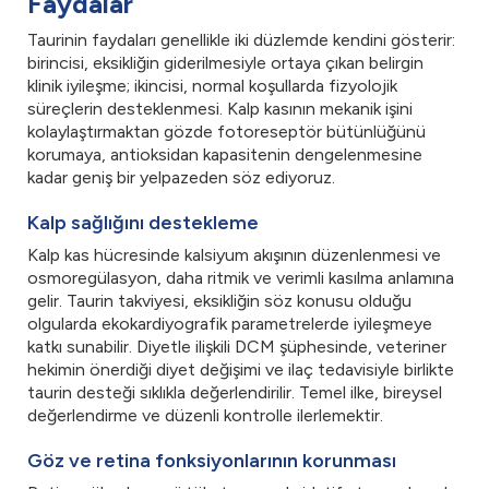
Faydalar
Taurinin faydaları genellikle iki düzlemde kendini gösterir:
birincisi, eksikliğin giderilmesiyle ortaya çıkan belirgin
klinik iyileşme; ikincisi, normal koşullarda fizyolojik
süreçlerin desteklenmesi. Kalp kasının mekanik işini
kolaylaştırmaktan gözde fotoreseptör bütünlüğünü
korumaya, antioksidan kapasitenin dengelenmesine
kadar geniş bir yelpazeden söz ediyoruz.
Kalp sağlığını destekleme
Kalp kas hücresinde kalsiyum akışının düzenlenmesi ve
osmoregülasyon, daha ritmik ve verimli kasılma anlamına
gelir. Taurin takviyesi, eksikliğin söz konusu olduğu
olgularda ekokardiyografik parametrelerde iyileşmeye
katkı sunabilir. Diyetle ilişkili DCM şüphesinde, veteriner
hekimin önerdiği diyet değişimi ve ilaç tedavisiyle birlikte
taurin desteği sıklıkla değerlendirilir. Temel ilke, bireysel
değerlendirme ve düzenli kontrolle ilerlemektir.
Göz ve retina fonksiyonlarının korunması