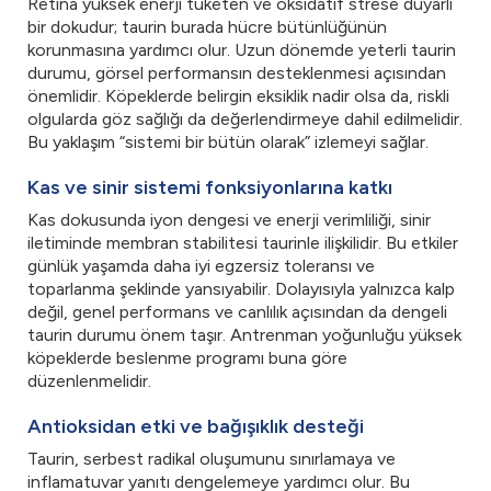
Retina yüksek enerji tüketen ve oksidatif strese duyarlı
bir dokudur; taurin burada hücre bütünlüğünün
korunmasına yardımcı olur. Uzun dönemde yeterli taurin
durumu, görsel performansın desteklenmesi açısından
önemlidir. Köpeklerde belirgin eksiklik nadir olsa da, riskli
olgularda göz sağlığı da değerlendirmeye dahil edilmelidir.
Bu yaklaşım “sistemi bir bütün olarak” izlemeyi sağlar.
Kas ve sinir sistemi fonksiyonlarına katkı
Kas dokusunda iyon dengesi ve enerji verimliliği, sinir
iletiminde membran stabilitesi taurinle ilişkilidir. Bu etkiler
günlük yaşamda daha iyi egzersiz toleransı ve
toparlanma şeklinde yansıyabilir. Dolayısıyla yalnızca kalp
değil, genel performans ve canlılık açısından da dengeli
taurin durumu önem taşır. Antrenman yoğunluğu yüksek
köpeklerde beslenme programı buna göre
düzenlenmelidir.
Antioksidan etki ve bağışıklık desteği
Taurin, serbest radikal oluşumunu sınırlamaya ve
inflamatuvar yanıtı dengelemeye yardımcı olur. Bu