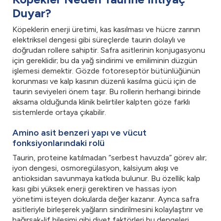
Duyar?
Köpeklerin enerji üretimi, kas kasılması ve hücre zarının
elektriksel dengesi gibi süreçlerde taurin dolaylı ve
doğrudan rollere sahiptir. Safra asitlerinin konjugasyonu
için gereklidir; bu da yağ sindirimi ve emiliminin düzgün
işlemesi demektir. Gözde fotoreseptör bütünlüğünün
korunması ve kalp kasının düzenli kasılma gücü için de
taurin seviyeleri önem taşır. Bu rollerin herhangi birinde
aksama olduğunda klinik belirtiler kalpten göze farklı
sistemlerde ortaya çıkabilir.
Amino asit benzeri yapı ve vücut
fonksiyonlarındaki rolü
Taurin, proteine katılmadan “serbest havuzda” görev alır;
iyon dengesi, osmoregülasyon, kalsiyum akışı ve
antioksidan savunmaya katkıda bulunur. Bu özellik; kalp
kası gibi yüksek enerji gerektiren ve hassas iyon
yönetimi isteyen dokularda değer kazanır. Ayrıca safra
asitleriyle birleşerek yağların sindirilmesini kolaylaştırır ve
bağırsak-lif bileşimi gibi diyet faktörleri bu dengeleri