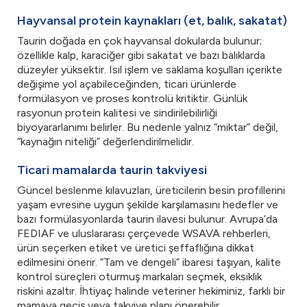
Hayvansal protein kaynakları (et, balık, sakatat)
Taurin doğada en çok hayvansal dokularda bulunur;
özellikle kalp, karaciğer gibi sakatat ve bazı balıklarda
düzeyler yüksektir. Isıl işlem ve saklama koşulları içerikte
değişime yol açabileceğinden, ticari ürünlerde
formülasyon ve proses kontrolü kritiktir. Günlük
rasyonun protein kalitesi ve sindirilebilirliği
biyoyararlanımı belirler. Bu nedenle yalnız “miktar” değil,
“kaynağın niteliği” değerlendirilmelidir.
Ticari mamalarda taurin takviyesi
Güncel beslenme kılavuzları, üreticilerin besin profillerini
yaşam evresine uygun şekilde karşılamasını hedefler ve
bazı formülasyonlarda taurin ilavesi bulunur. Avrupa’da
FEDIAF ve uluslararası çerçevede WSAVA rehberleri,
ürün seçerken etiket ve üretici şeffaflığına dikkat
edilmesini önerir. “Tam ve dengeli” ibaresi taşıyan, kalite
kontrol süreçleri oturmuş markaları seçmek, eksiklik
riskini azaltır. İhtiyaç halinde veteriner hekiminiz, farklı bir
mamaya geçiş veya takviye planı önerebilir.