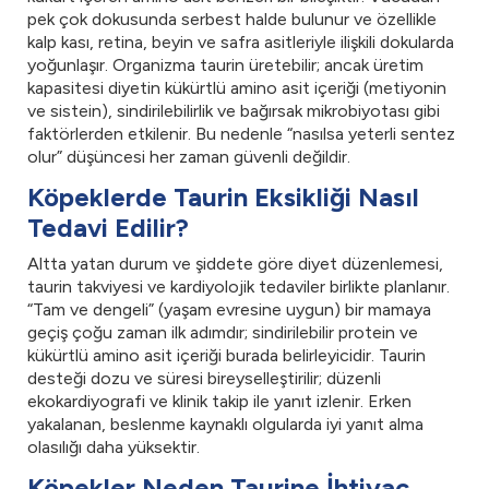
pek çok dokusunda serbest halde bulunur ve özellikle
kalp kası, retina, beyin ve safra asitleriyle ilişkili dokularda
yoğunlaşır. Organizma taurin üretebilir; ancak üretim
kapasitesi diyetin kükürtlü amino asit içeriği (metiyonin
ve sistein), sindirilebilirlik ve bağırsak mikrobiyotası gibi
faktörlerden etkilenir. Bu nedenle “nasılsa yeterli sentez
olur” düşüncesi her zaman güvenli değildir.
Köpeklerde Taurin Eksikliği Nasıl
Tedavi Edilir?
Altta yatan durum ve şiddete göre diyet düzenlemesi,
taurin takviyesi ve kardiyolojik tedaviler birlikte planlanır.
“Tam ve dengeli” (yaşam evresine uygun) bir mamaya
geçiş çoğu zaman ilk adımdır; sindirilebilir protein ve
kükürtlü amino asit içeriği burada belirleyicidir. Taurin
desteği dozu ve süresi bireyselleştirilir; düzenli
ekokardiyografi ve klinik takip ile yanıt izlenir. Erken
yakalanan, beslenme kaynaklı olgularda iyi yanıt alma
olasılığı daha yüksektir.
Köpekler Neden Taurine İhtiyaç