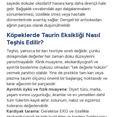
sayede dokular oksidatif hasara karşı daha dirençli hale
gelir. Bağışıklık cevabındaki aşırı dalgalanmaların
sönümlenmesi, özellikle stres veya hastalık
dönemlerinde avantaj sağlar. Dengeli bir antioksidan
ağının parçası olarak düşünülmelidir.
Köpeklerde Taurin Eksikliği Nasıl
Teşhis Edilir?
Teşhis, yalnızca bir kan testiyle sınırlı değildir; çünkü
dolaşımdaki değerler her zaman doku düzeylerini
yansıtmayabilir. Klinik muayene, ekokardiyografi ve
ayrıntılı beslenme öyküsü olmadan “tek değerle hüküm”
vermek yanıltıcı olabilir. Yine de pratikte tam kan veya
plazma taurin ölçümü önemli bir başlangıç noktasıdır ve
karar ağacının bir parçasıdır.
Ayrıntılı öykü ve fizik muayene:
Diyet türü, marka,
yaşam evresi uygunluğu, ikramlar ve ev yemekleri dahil
tüm tüketim kaydı alınır; solunum, nabız ve egzersiz
toleransı değerlendirilir.
Kardiyak tarama:
Gerekirse EKG ve özellikle
ekokardiyografi ile kalp boşlukları ve kasılma fonksiyonu