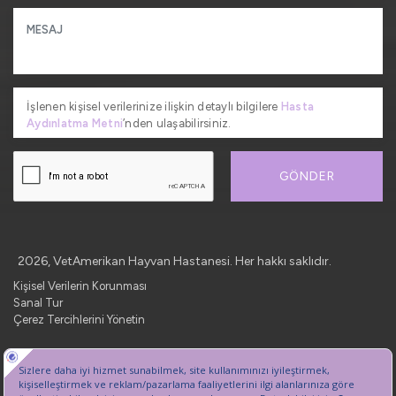
İşlenen kişisel verilerinize ilişkin detaylı bilgilere
Hasta
Aydınlatma Metni
’nden ulaşabilirsiniz.
GÖNDER
2026, VetAmerikan Hayvan Hastanesi. Her hakkı saklıdır.
Kişisel Verilerin Korunması
Sanal Tur
Çerez Tercihlerini Yönetin