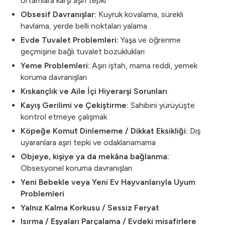
ortamlara karşı aşırı tepki
Obsesif Davranışlar:
Kuyruk kovalama, sürekli
havlama, yerde belli noktaları yalama
Evde Tuvalet Problemleri:
Yaşa ve öğrenme
geçmişine bağlı tuvalet bozuklukları
Yeme Problemleri:
Aşırı iştah, mama reddi, yemek
koruma davranışları
Kıskançlık ve Aile İçi Hiyerarşi Sorunları
Kayış Gerilimi ve Çekiştirme:
Sahibini yürüyüşte
kontrol etmeye çalışmak
Köpeğe Komut Dinlememe / Dikkat Eksikliği:
Dış
uyaranlara aşırı tepki ve odaklanamama
Objeye, kişiye ya da mekâna bağlanma:
Obsesyonel koruma davranışları
Yeni Bebekle veya Yeni Ev Hayvanlarıyla Uyum
Problemleri
Yalnız Kalma Korkusu / Sessiz Feryat
Isırma / Eşyaları Parçalama / Evdeki misafirlere