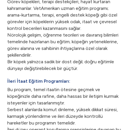
Görev köpekleri, terapi destekçileri, hayat kurtaran
kahramanlar. VetAmerikan uzman eğitim programı;
arama-kurtarma, terapi, engelli destek köpeği gibi özel
görevler için köpeklerin yüksek odak, itaat ve çevresel
kontrol becerileri kazanmasını sağlar.
Nörolojik gelişim, öğrenme teorileri ve davranış bilimleri
temelinde hazırlanan bu eğitim; köpeğin yeteneklerine,
görev alanına ve sahibinin ihtiyaçlarına özel olarak
şekillendirilir.
Bir köpek yalnızca sadık bir dost değil; doğru eğitimle
dünyayı değiştirebilecek bir güçtür.
İleri İtaat Eğitim Programları:
Bu program, temel itaatin ötesine geçmek ve
köpeğinizle daha rafine, daha hassas bir iletişim kurmak
isteyenler için tasarlanmıştır.
Serbest alanlarda komut dinleme, yüksek dikkat süresi,
karmaşık yönlendirme ve ileri düzeyde kontrollü
hareketler bu programın temelidir.
İleri düzey operant koşullanma prensiplerine dayanan bu