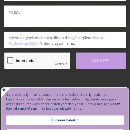
İşlenen kişisel verilerinize ilişkin detaylı bilgilere
Hasta
Aydınlatma Metni
’nden ulaşabilirsiniz.
GÖNDER
2026, VetAmerikan Hayvan Hastanesi. Her hakkı saklıdır.
Kişisel Verilerin Korunması
Sanal Tur
Çerez Tercihlerini Yönetin