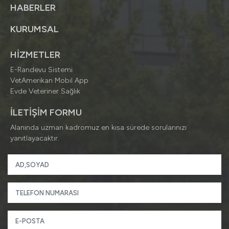
HABERLER
KURUMSAL
HİZMETLER
E-Randevu Sistemi
VetAmerikan Mobil App
Evde Veteriner Sağlık
İLETİŞİM FORMU
Alanında uzman kadromuz en kısa sürede sorularınızı
yanıtlayacaktır.