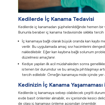
Kedilerde İç Kanama Tedavisi
Kedilerde iç kanamadan şüphelenildiğinde hemen bir v
Bununla beraber iç kanama tedavisinde sıklıkla tercih 
İç kanamaya bağlı olarak büyük oranda kan kaybı me
verilir. Bu uygulamada amaç sıvı hacimlerini denge
nakledilebilir. Eğer kan kaybına bağlı solunum probl
düzelmesi amaçlanır.
Kediye yapılan ilk acil müdahaleden sonra genellikl
istenen bir durumdur ve bu amaçla pıhtılaşmayı artırı
tercih edilebilir. Örneğin kanamaya mide içinde yer a
Kedinizin İç Kanama Yaşamaması i
Kedilerde iç kanamaya sebep olabilecek çeşitli duruml
evde basit önlemler alınabilir, ev içerisinde kesici de
de olası iç kanamayı önleme açısından önemlidir.