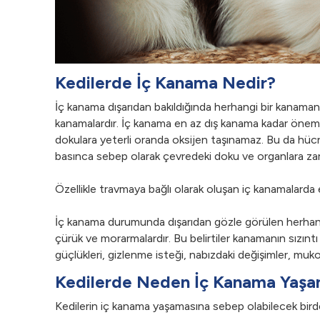
Kedilerde İç Kanama Nedir?
İç kanama dışarıdan bakıldığında herhangi bir kanaman
kanamalardır. İç kanama en az dış kanama kadar önemli
dokulara yeterli oranda oksijen taşınamaz. Bu da hücr
basınca sebep olarak çevredeki doku ve organlara zara
Özellikle travmaya bağlı olarak oluşan iç kanamalard
İç kanama durumunda dışarıdan gözle görülen herhangi 
çürük ve morarmalardır. Bu belirtiler kanamanın sızı
güçlükleri, gizlenme isteği, nabızdaki değişimler, muko
Kedilerde Neden İç Kanama Yaşan
Kedilerin iç kanama yaşamasına sebep olabilecek birde