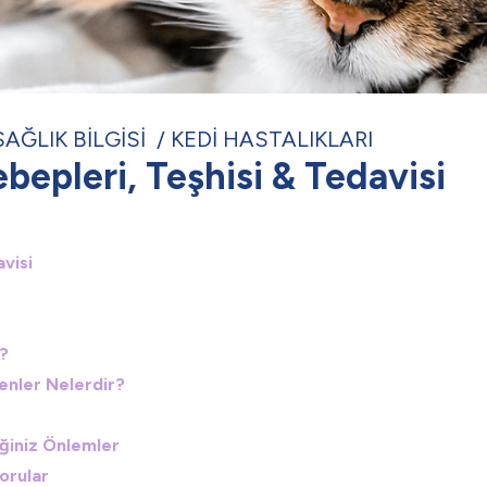
SAĞLIK BİLGİSİ
KEDİ HASTALIKLARI
bepleri, Teşhisi & Tedavisi
visi
r?
enler Nelerdir?
eğiniz Önlemler
orular