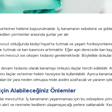
eteriner hekime başvurulmalıdır. İç kanamanın sebebine ve şidde
edilen yöntemler arasında şunlar yer alır:
vcut olduğunda kediyi hayatta tutmak ve yaşam fonksiyonlarının 
de tutmak ve kan basıncını artırmaktır. Eğer aşırı derecede kan 
emi mevcut ise oksijen tedavisi gerekmektedir. Böylelikle dokular
e devam tedavisi olarak kanamayı önleyici ilaçlar tercih edilebili
cı ilaçlar veteriner hekim tavsiyesi ile kullanılabilir. Ayrıca kan
lan bir yara neden olmuşsa mide asidini azaltacak ve yaranın iyileşm
çin Alabileceğiniz Önlemler
ar mevcuttur. İç kanamanın yaşanmaması için bu sebeplere yönelik
lici alet ve nesneler kedilerin ulaşamayacağı yerlere saklanabilir.