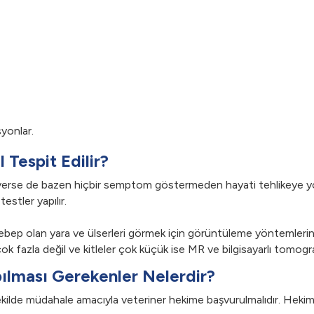
yonlar.
Tespit Edilir?
 verse de bazen hiçbir semptom göstermeden hayati tehlikeye yol 
testler yapılır.
ebep olan yara ve ülserleri görmek için görüntüleme yöntemlerind
ok fazla değil ve kitleler çok küçük ise MR ve bilgisayarlı tomogra
lması Gerekenler Nelerdir?
r şekilde müdahale amacıyla veteriner hekime başvurulmalıdır. Hek