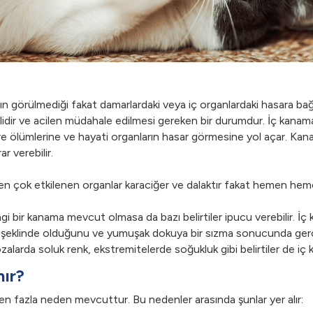
ın görülmediği fakat damarlardaki veya iç organlardaki hasara ba
dir ve acilen müdahale edilmesi gereken bir durumdur. İç kanamad
e ölümlerine ve hayati organların hasar görmesine yol açar. Kana
r verebilir.
a en çok etkilenen organlar karaciğer ve dalaktır fakat hemen he
bir kanama mevcut olmasa da bazı belirtiler ipucu verebilir. İç k
ntı şeklinde olduğunu ve yumuşak dokuya bir sızma sonucunda gerç
zalarda soluk renk, ekstremitelerde soğukluk gibi belirtiler de iç 
ır?
n fazla neden mevcuttur. Bu nedenler arasında şunlar yer alır: