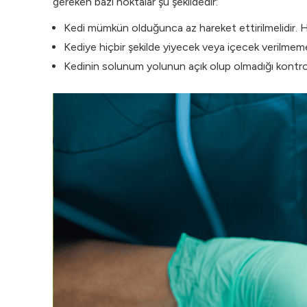
gereken bazı noktalar şu şekildedir:
Kedi mümkün olduğunca az hareket ettirilmelidir. He
Kediye hiçbir şekilde yiyecek veya içecek verilmemel
Kedinin solunum yolunun açık olup olmadığı kontrol 