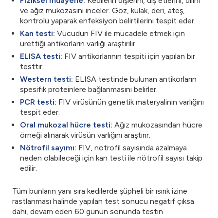
Fiziksel muayene:
Kedilerin dişlerini, diş etlerini, dilini
ve ağız mukozasını inceler. Göz, kulak, deri, ateş,
kontrolü yaparak enfeksiyon belirtilerini tespit eder.
Kan testi:
Vücudun FIV ile mücadele etmek için
ürettiği antikorların varlığı araştırılır.
ELISA testi:
FIV antikorlarının tespiti için yapılan bir
testtir.
Western testi:
ELISA testinde bulunan antikorların
spesifik proteinlere bağlanmasını belirler.
PCR testi:
FIV virüsünün genetik materyalinin varlığını
tespit eder.
Oral mukozal hücre testi:
Ağız mukozasından hücre
örneği alınarak virüsün varlığını araştırır.
Nötrofil sayımı:
FIV, nötrofil sayısında azalmaya
neden olabileceği için kan testi ile nötrofil sayısı takip
edilir.
Tüm bunların yanı sıra kedilerde şüpheli bir ısırık izine
rastlanması halinde yapılan test sonucu negatif çıksa
dahi, devam eden 60 günün sonunda testin