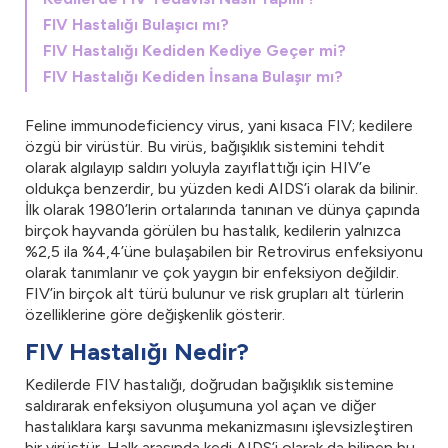
FIV Hastalığı Bulaşıcı mı?
FIV Hastalığı Kediden Kediye Geçer mi?
FIV Hastalığı Kediden İnsana Bulaşır mı?
Feline immunodeficiency virus, yani kısaca FIV; kedilere
özgü bir virüstür. Bu virüs, bağışıklık sistemini tehdit
olarak algılayıp saldırı yoluyla zayıflattığı için HIV’e
oldukça benzerdir, bu yüzden kedi AIDS’i olarak da bilinir.
İlk olarak 1980’lerin ortalarında tanınan ve dünya çapında
birçok hayvanda görülen bu hastalık, kedilerin yalnızca
%2,5 ila %4,4’üne bulaşabilen bir Retrovirus enfeksiyonu
olarak tanımlanır ve çok yaygın bir enfeksiyon değildir.
FIV’in birçok alt türü bulunur ve risk grupları alt türlerin
özelliklerine göre değişkenlik gösterir.
FIV Hastalığı Nedir?
Kedilerde FIV hastalığı, doğrudan bağışıklık sistemine
saldırarak enfeksiyon oluşumuna yol açan ve diğer
hastalıklara karşı savunma mekanizmasını işlevsizleştiren
bir virüstür. Halk arasında kedi AIDS’i olarak da bilinen bu