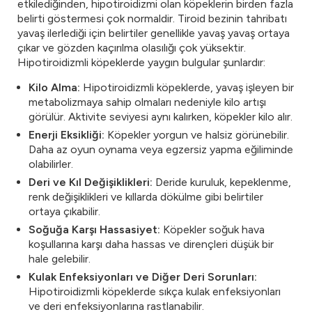
etkilediğinden, hipotiroidizmi olan köpeklerin birden fazla
belirti göstermesi çok normaldir. Tiroid bezinin tahribatı
yavaş ilerlediği için belirtiler genellikle yavaş yavaş ortaya
çıkar ve gözden kaçırılma olasılığı çok yüksektir.
Hipotiroidizmli köpeklerde yaygın bulgular şunlardır:
Kilo Alma:
Hipotiroidizmli köpeklerde, yavaş işleyen bir
metabolizmaya sahip olmaları nedeniyle kilo artışı
görülür. Aktivite seviyesi aynı kalırken, köpekler kilo alır.
Enerji Eksikliği:
Köpekler yorgun ve halsiz görünebilir.
Daha az oyun oynama veya egzersiz yapma eğiliminde
olabilirler.
Deri ve Kıl Değişiklikleri:
Deride kuruluk, kepeklenme,
renk değişiklikleri ve kıllarda dökülme gibi belirtiler
ortaya çıkabilir.
Soğuğa Karşı Hassasiyet:
Köpekler soğuk hava
koşullarına karşı daha hassas ve dirençleri düşük bir
hale gelebilir.
Kulak Enfeksiyonları ve Diğer Deri Sorunları:
Hipotiroidizmli köpeklerde sıkça kulak enfeksiyonları
ve deri enfeksiyonlarına rastlanabilir.