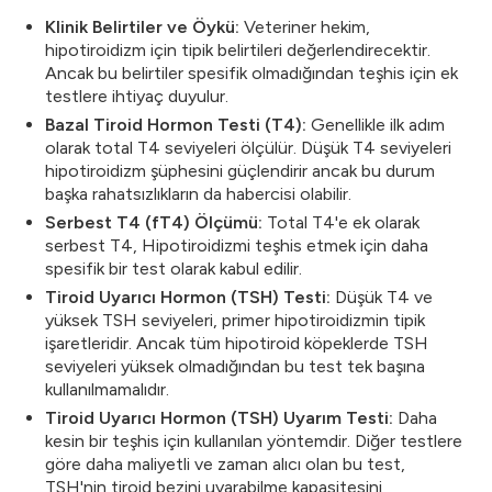
Klinik Belirtiler ve Öykü:
Veteriner hekim,
hipotiroidizm için tipik belirtileri değerlendirecektir.
Ancak bu belirtiler spesifik olmadığından teşhis için ek
testlere ihtiyaç duyulur.
Bazal Tiroid Hormon Testi (T4):
Genellikle ilk adım
olarak total T4 seviyeleri ölçülür. Düşük T4 seviyeleri
hipotiroidizm şüphesini güçlendirir ancak bu durum
başka rahatsızlıkların da habercisi olabilir.
Serbest T4 (fT4) Ölçümü:
Total T4'e ek olarak
serbest T4, Hipotiroidizmi teşhis etmek için daha
spesifik bir test olarak kabul edilir.
Tiroid Uyarıcı Hormon (TSH) Testi:
Düşük T4 ve
yüksek TSH seviyeleri, primer hipotiroidizmin tipik
işaretleridir. Ancak tüm hipotiroid köpeklerde TSH
seviyeleri yüksek olmadığından bu test tek başına
kullanılmamalıdır.
Tiroid Uyarıcı Hormon (TSH) Uyarım Testi:
Daha
kesin bir teşhis için kullanılan yöntemdir. Diğer testlere
göre daha maliyetli ve zaman alıcı olan bu test,
TSH'nin tiroid bezini uyarabilme kapasitesini