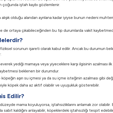
ilerin çoğunda iştah kaybı gözlemlenir.
ya alışık olduğu alandan ayrılana kadar iyiyse bunun nedeni muhte
yle de ortaya çıkabileceğinden bu tip durumlarda vakit kaybetmed
Nelerdir?
 fiziksel sorunun işareti olarak kabul edilir. Ancak bu durumun belir
:
rek yediği mamaya veya yiyeceklere karşı ilgisinin azalması ilk ve
 kaybetmesi beklenen bir durumdur.
te köpeğin aşırı su içmesi ya da su içme isteğinin azalması gibi deği
niyle köpek daha az aktif olabilir ve uyuşukluk gösterebilir.
s Edilir?
 düzeyde mama koyuluyorsa, iştahsızlıklarını anlamak zor olabilir
bit kaldığını anlayabilir, köpeklerdeki iştahsızlığı tespit edebil