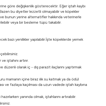
ne göre değişkenlik gösterecektir. Eğer iştah kaybı
 Bazen bu diyetler lezzetli olmayabilir ve köpekler
e bunun yerine alternatifler hakkında veterinerle
lebilir veya bir besleme tüpü takabilir.
ek bazı yenilikler yapılabilir.İşte köpeklerde yemek
ebilirsiniz.
 iştahını artırır.
düzenli olarak iç - dış parazit ilaçlarını yaptırmak
Kuru mamanın içine biraz ılık su katmak ya da ödül
sı ve fazlaya kaçılması da uzun vadede iştah kaybına
zırlarken yanında olmak, iştahlarını artırabilir.
rsiniz.