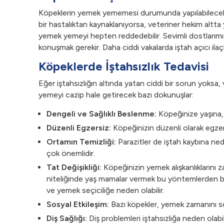
Köpeklerin yemek yememesi durumunda yapılabilecekle
bir hastalıktan kaynaklanıyorsa, veteriner hekim altta 
yemek yemeyi hepten reddedebilir. Sevimli dostlarım
konuşmak gerekir. Daha ciddi vakalarda iştah açıcı ilaçla
Köpeklerde İştahsızlık Tedavisi
Eğer iştahsızlığın altında yatan ciddi bir sorun yoksa
yemeyi cazip hale getirecek bazı dokunuşlar:
Dengeli ve Sağlıklı Beslenme:
Köpeğinize yaşına, c
Düzenli Egzersiz:
Köpeğinizin düzenli olarak egzers
Ortamın Temizliği:
Parazitler de iştah kaybına nede
çok önemlidir.
Tat Değişikliği:
Köpeğinizin yemek alışkanlıklarını z
niteliğinde yaş mamalar vermek bu yöntemlerden bir
ve yemek seçiciliğe neden olabilir.
Sosyal Etkileşim:
Bazı köpekler, yemek zamanını sosy
Diş Sağlığı:
Diş problemleri iştahsızlığa neden olabili