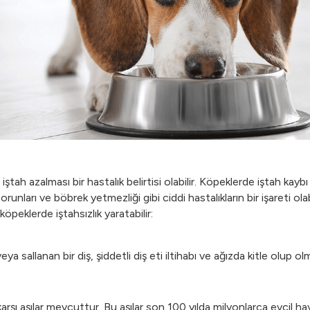
ştah azalması bir hastalık belirtisi olabilir. Köpeklerde iştah kay
 sorunları ve böbrek yetmezliği gibi ciddi hastalıkların bir işareti
öpeklerde iştahsızlık yaratabilir:
 veya sallanan bir diş, şiddetli diş eti iltihabı ve ağızda kitle olup 
karşı aşılar mevcuttur. Bu aşılar son 100 yılda milyonlarca evcil