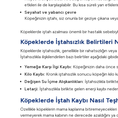
etkileri ile de karşılaşılabilir. Bu kısa süreli yan etk
Seyahat ve yabancı çevre
Köpeğinizin iştahı, siz onunla bir geziye çıkana ve
Köpeklerde iştah azalması önemli bir hastalık sebebi
Köpeklerde İştahsızlık Belirtileri 
Köpeklerde iştahsızlık, genellikle bir rahatsızlığın veya
İştahsızlıkla ilişkilendirilen bazı belirtiler aşağıdaki gibidir
Yemeğe Karşı İlgi Kaybı:
Köpeğinizin daha önce seve
Kilo Kaybı:
Kronik iştahsızlık sonucu köpeğin kilo
Değişen Su İçme Alışkanlıkları:
İştahsızlıkla birlik
Letarji:
İştahsızlıkla birlikte gelen enerji kaybı nede
Köpeklerde İştah Kaybı Nasıl Teşhi
Özellikle köpeklerin mama kaplarına bitiremeyecekleri
vermeyerek mama kabının ne derecede azaldığını ya da sa