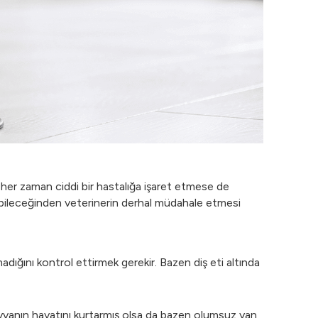
bı her zaman ciddi bir hastalığa işaret etmese de
 olabileceğinden veterinerin derhal müdahale etmesi
olmadığını kontrol ettirmek gerekir. Bazen diş eti altında
 hayvanın hayatını kurtarmış olsa da bazen olumsuz yan