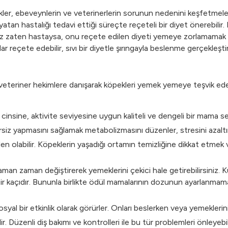
r, ebeveynlerin ve veterinerlerin sorunun nedenini keşfetmeleri
yatan hastalığı tedavi ettiği süreçte reçeteli bir diyet önerebilir.
ız zaten hastaysa, onu reçete edilen diyeti yemeye zorlamamak v
r reçete edebilir, sıvı bir diyetle şırıngayla beslenme gerçekleştiri
, veteriner hekimlere danışarak köpekleri yemek yemeye teşvik edec
insine, aktivite seviyesine uygun kaliteli ve dengeli bir mama seç
iz yapmasını sağlamak metabolizmasını düzenler, stresini azaltır ve
n olabilir. Köpeklerin yaşadığı ortamın temizliğine dikkat etmek ve 
aman zaman değiştirerek yemeklerini çekici hale getirebilirsiniz. 
 kaçıdır. Bununla birlikte ödül mamalarının dozunun ayarlanmama
al bir etkinlik olarak görürler. Onları beslerken veya yemeklerini ha
r. Düzenli diş bakımı ve kontrolleri ile bu tür problemleri önleyebili