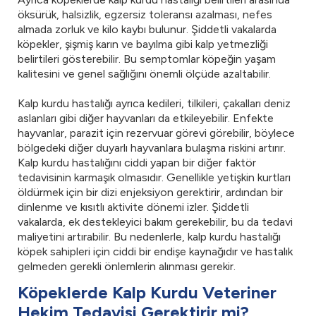
öksürük, halsizlik, egzersiz toleransı azalması, nefes
almada zorluk ve kilo kaybı bulunur. Şiddetli vakalarda
köpekler, şişmiş karın ve bayılma gibi kalp yetmezliği
belirtileri gösterebilir. Bu semptomlar köpeğin yaşam
kalitesini ve genel sağlığını önemli ölçüde azaltabilir.
Kalp kurdu hastalığı ayrıca kedileri, tilkileri, çakalları deniz
aslanları gibi diğer hayvanları da etkileyebilir. Enfekte
hayvanlar, parazit için rezervuar görevi görebilir, böylece
bölgedeki diğer duyarlı hayvanlara bulaşma riskini artırır.
Kalp kurdu hastalığını ciddi yapan bir diğer faktör
tedavisinin karmaşık olmasıdır. Genellikle yetişkin kurtları
öldürmek için bir dizi enjeksiyon gerektirir, ardından bir
dinlenme ve kısıtlı aktivite dönemi izler. Şiddetli
vakalarda, ek destekleyici bakım gerekebilir, bu da tedavi
maliyetini artırabilir. Bu nedenlerle, kalp kurdu hastalığı
köpek sahipleri için ciddi bir endişe kaynağıdır ve hastalık
gelmeden gerekli önlemlerin alınması gerekir.
Köpeklerde Kalp Kurdu Veteriner
Hekim Tedavisi Gerektirir mi?