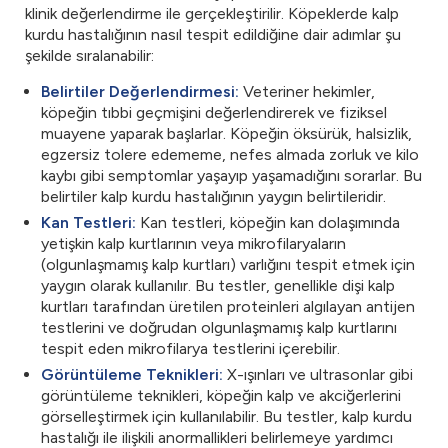
klinik değerlendirme ile gerçekleştirilir. Köpeklerde kalp
kurdu hastalığının nasıl tespit edildiğine dair adımlar şu
şekilde sıralanabilir:
Belirtiler Değerlendirmesi:
Veteriner hekimler,
köpeğin tıbbi geçmişini değerlendirerek ve fiziksel
muayene yaparak başlarlar. Köpeğin öksürük, halsizlik,
egzersiz tolere edememe, nefes almada zorluk ve kilo
kaybı gibi semptomlar yaşayıp yaşamadığını sorarlar. Bu
belirtiler kalp kurdu hastalığının yaygın belirtileridir.
Kan Testleri:
Kan testleri, köpeğin kan dolaşımında
yetişkin kalp kurtlarının veya mikrofilaryaların
(olgunlaşmamış kalp kurtları) varlığını tespit etmek için
yaygın olarak kullanılır. Bu testler, genellikle dişi kalp
kurtları tarafından üretilen proteinleri algılayan antijen
testlerini ve doğrudan olgunlaşmamış kalp kurtlarını
tespit eden mikrofilarya testlerini içerebilir.
Görüntüleme Teknikleri:
X-ışınları ve ultrasonlar gibi
görüntüleme teknikleri, köpeğin kalp ve akciğerlerini
görselleştirmek için kullanılabilir. Bu testler, kalp kurdu
hastalığı ile ilişkili anormallikleri belirlemeye yardımcı