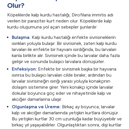
Olur?
Köpeklerde kalp kurdu hastalığı, Dirofilaria immitis adı
verilen bir paraziter kurt neden olur. Köpeklerde kalp
kurdu oluşumuna yol açan sebepler şunlardır:
Bulaşma:
Kalp kurdu hastalığı enfekte sivrisineklerin
ısırıkları yoluyla bulaşır. Bir sivrisinek, zaten kalp kurdu
larvaları ile enfekte bir hayvanı ısırdığında, bu larvaları
kanla birlikte alır. Sivrisinek içinde bu larvalar daha fazla
gelişir ve sonunda bulaşıcı larvalara dönüşürler.
Enfeksiyon:
Enfekte bir sivrisinek başka bir hayvana
ısırırsa bu bulaşıcı larvaları cilde bırakır, ardından bu
larvalar sivrisineğin ısırığı yarası yoluyla konakçının
dolaşım sistemine girer. Yeni konakçı içinde larvalar
dokular boyunca göç eder ve nihayetinde kalp ve
akciğer damarlarına ulaşır.
Olgunlaşma ve Üreme:
Birkaç ay boyunca, larvalar
kalp ve akciğer damarlarında yetişkin kurtlara dönüşür.
Bu yetişkin kurtlar 30 cm uzunluğa kadar büyüyebilir ve
birkaç yıl yaşayabilirler. Olgunlaştıktan sonra, dişi kurtlar