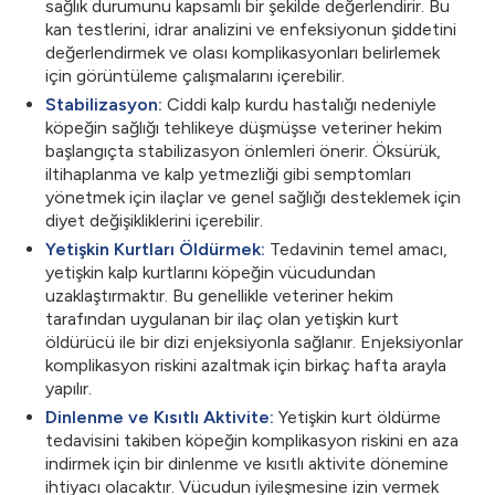
sağlık durumunu kapsamlı bir şekilde değerlendirir. Bu
kan testlerini, idrar analizini ve enfeksiyonun şiddetini
değerlendirmek ve olası komplikasyonları belirlemek
için görüntüleme çalışmalarını içerebilir.
Stabilizasyon:
Ciddi kalp kurdu hastalığı nedeniyle
köpeğin sağlığı tehlikeye düşmüşse veteriner hekim
başlangıçta stabilizasyon önlemleri önerir. Öksürük,
iltihaplanma ve kalp yetmezliği gibi semptomları
yönetmek için ilaçlar ve genel sağlığı desteklemek için
diyet değişikliklerini içerebilir.
Yetişkin Kurtları Öldürmek:
Tedavinin temel amacı,
yetişkin kalp kurtlarını köpeğin vücudundan
uzaklaştırmaktır. Bu genellikle veteriner hekim
tarafından uygulanan bir ilaç olan yetişkin kurt
öldürücü ile bir dizi enjeksiyonla sağlanır. Enjeksiyonlar
komplikasyon riskini azaltmak için birkaç hafta arayla
yapılır.
Dinlenme ve Kısıtlı Aktivite:
Yetişkin kurt öldürme
tedavisini takiben köpeğin komplikasyon riskini en aza
indirmek için bir dinlenme ve kısıtlı aktivite dönemine
ihtiyacı olacaktır. Vücudun iyileşmesine izin vermek