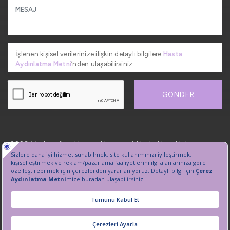
İşlenen kişisel verilerinize ilişkin detaylı bilgilere
Hasta
Aydınlatma Metni
’nden ulaşabilirsiniz.
GÖNDER
2026, VetAmerikan Hayvan Hastanesi. Her hakkı saklıdır.
Kişisel Verilerin Korunması
Sanal Tur
Çerez Tercihlerini Yönetin