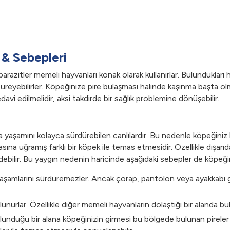
 & Sebepleri
arazitler memeli hayvanları konak olarak kullanırlar. Bulundukları 
 üreyebilirler. Köpeğinize pire bulaşması halinde kaşınma başta o
davi edilmelidir, aksi takdirde bir sağlık problemine dönüşebilir.
 yaşamını kolayca sürdürebilen canlılardır. Bu nedenle köpeğiniz kol
ilasına uğramış farklı bir köpek ile temas etmesidir. Özellikle dı
debilir. Bu yaygın nedenin haricinde aşağıdaki sebepler de köpeğin
aşamlarını sürdüremezler. Ancak çorap, pantolon veya ayakkabı gibi
ulunurlar. Özellikle diğer memeli hayvanların dolaştığı bir alanda b
unduğu bir alana köpeğinizin girmesi bu bölgede bulunan pireler ile