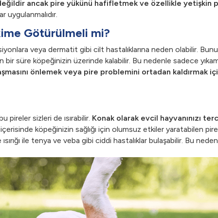
eğildir ancak pire yükünü hafifletmek ve özellikle yetişkin pir
lar uygulanmalıdır.
kime Götürülmeli mi?
ksiyonlara veya dermatit gibi cilt hastalıklarına neden olabilir. Bu
n bir süre köpeğinizin üzerinde kalabilir. Bu nedenle sadece yık
aşmasını önlemek veya pire problemini ortadan kaldırmak iç
ireler sizleri de ısırabilir.
Konak olarak evcil hayvanınızı terci
erisinde köpeğinizin sağlığı için olumsuz etkiler yaratabilen pirel
e ısırığı ile tenya ve veba gibi ciddi hastalıklar bulaşabilir. Bu nedenl