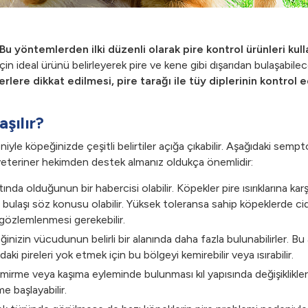
Bu yöntemlerden ilki düzenli olarak pire kontrol ürünleri kul
için ideal ürünü belirleyerek pire ve kene gibi dışarıdan bulaşabilec
erlere dikkat edilmesi, pire tarağı ile tüy diplerinin kontrol 
şılır?
edeniyle köpeğinizde çeşitli belirtiler açığa çıkabilir. Aşağıdaki s
 veteriner hekimden destek almanız oldukça önemlidir:
ltında olduğunun bir habercisi olabilir. Köpekler pire ısırıklarına k
ulaşı söz konusu olabilir. Yüksek toleransa sahip köpeklerde ciddi
n gözlemlenmesi gerekebilir.
inizin vücudunun belirli bir alanında daha fazla bulunabilirler. Bu 
i pireleri yok etmek için bu bölgeyi kemirebilir veya ısırabilir.
mirme veya kaşıma eyleminde bulunması kıl yapısında değişiklikler y
e başlayabilir.