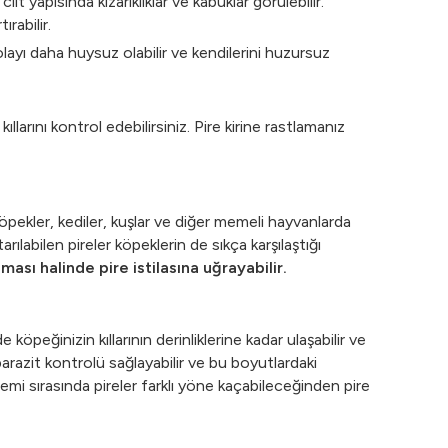
yapısında kızarıklıklar ve kabuklar görülebilir.
ırabilir.
 dolayı daha huysuz olabilir ve kendilerini huzursuz
llarını kontrol edebilirsiniz. Pire kirine rastlamanız
pekler, kediler, kuşlar ve diğer memeli hayvanlarda
ılabilen pireler köpeklerin de sıkça karşılaştığı
sı halinde pire istilasına uğrayabilir.
köpeğinizin kıllarının derinliklerine kadar ulaşabilir ve
 parazit kontrolü sağlayabilir ve bu boyutlardaki
emi sırasında pireler farklı yöne kaçabileceğinden pire