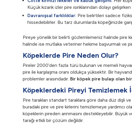
Ciltte kırmızı lekeler ve kabuk gelişimi:
Her köpek
Küçük kızarık izler pire ısırıklarından dolayı gelişirke
Davranışsal farklılıklar:
Pire belirtileri sadece fizik
hissedebilirler. Bu tarz durumlarda köpeğinizde garip
Pireye yönelik bir belirti gözlemlemeniz halinde pire kir
halinde ise mutlaka veteriner hekime başvurmalı ve pi
Köpeklerde Pire Neden Olur?
Pireler 2000’den fazla türü bulunan ve memeli hayvanl
pire ile karşılaşma oranı oldukça yüksektir. Bir hayvand
problemler arasındadır.
Bir köpek pire bulaşı olan b
Köpeklerdeki Pireyi Temizlemek İçi
Pire tarakları standart taraklara göre daha düz dişli ve 
buradaki pire ve pire kirlerini temizlemeye yardımcı ola
köpeklerin pireden arınmasını destekleyebilir. Büyük v
tarağı etkili bir çözüm değildir.