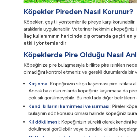
Köpekler Pireden Nasıl Korunur?
Köpekler, çeşitli yöntemler ile pireye karşı korunabilir.
aralıklarla uygulanabilir. Veteriner hekiminiz köpeğiniz 
İlaç kullanımının haricinde dış ortamda geçirilen y
etkili yöntemlerdir.
Köpeklerde Pire Olduğu Nasıl Anla
Köpeğinize pire bulaşmasıyla birlikte pire ısırıkları n
olmadığını kontrol etmeniz ve gerekli durumlarda bir
Kaşınma:
Köpeğinizin sıkça kaşınması pire istilası a
Ancak bazı durumlarda köpeğiniz kaşınmasa da pire b
çok sık görülmeyebilir. Bu noktada diğer belirtileri
Kendi kıllarını kemirmesi ve ısırması:
Pireler köpeğ
bulaşının söz konusu olması halinde köpeğiniz buradak
Kıl dökülmesi:
Köpeğinizin sürekli olarak kendini ke
dökülmesi görülebilir veya buradaki kıllarda keçeleşm