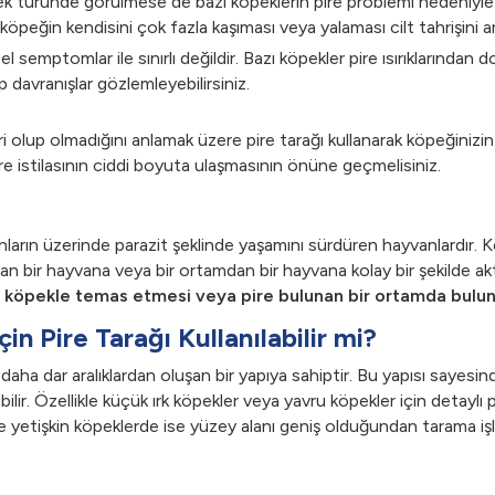
 türünde görülmese de bazı köpeklerin pire problemi nedeniyle cilt 
n köpeğin kendisini çok fazla kaşıması veya yalaması cilt tahrişini art
sel semptomlar ile sınırlı değildir. Bazı köpekler pire ısırıklarından
 davranışlar gözlemleyebilirsiniz.
i olup olmadığını anlamak üzere pire tarağı kullanarak köpeğinizin kı
re istilasının ciddi boyuta ulaşmasının önüne geçmelisiniz.
arın üzerinde parazit şeklinde yaşamını sürdüren hayvanlardır. Kö
an bir hayvana veya bir ortamdan bir hayvana kolay bir şekilde aktar
ir köpekle temas etmesi veya pire bulunan bir ortamda bulunma
n Pire Tarağı Kullanılabilir mi?
daha dar aralıklardan oluşan bir yapıya sahiptir. Bu yapısı sayesinde 
bilir. Özellikle küçük ırk köpekler veya yavru köpekler için detaylı
e yetişkin köpeklerde ise yüzey alanı geniş olduğundan tarama işl