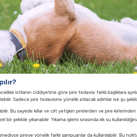
ılır?
likle istilanın ciddiyetine göre pire tedavisi farklı başlıklara ayrıl
ilir. Sadece pire tedavisine yönelik atılacak adımlar ise şu şekild
bilir. Bu sayede kıllar ve cilt yetişkin pirelerden ve pire kirlerinden ar
r şekilde yıkanabilir. Yıkama işlemi sırasında ılık su kullanıldığın
işmediyse pireye yönelik farklı şampuanlar da kullanılabilir. Bu no