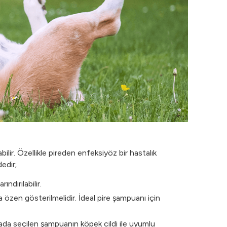
abilir. Özellikle pireden enfeksiyöz bir hastalık
edir;
ındırılabilir.
a özen gösterilmelidir. İdeal pire şampuanı için
ktada seçilen şampuanın köpek cildi ile uyumlu