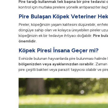
Pire tarağı kullanmak tek başına bir pire tedavisi d
kontrol için mutlaka pirelere yönelik antiparaziter ilaç
Pire Bulaşan Köpek Veteriner He
Pireler, köpeğinizin yaşam kalitesini düşürebilir, enfe
döngüye sahip olan ve kolayca üreyebilen pireler uzu
köpeğinizin ek bir tedaviye ihtiyacı doğabilir.
Pire bul
önemlidir.
Köpek Piresi İnsana Geçer mi?
Evinizde bulunan hayvanlarda pire bulunması halinde bu p
bölgenizden veya ayaklarınızdan ısırabilir.
Zaman iç
pire çeşitli bakteri veya parazit taşıyıcısı olabilir ve pir