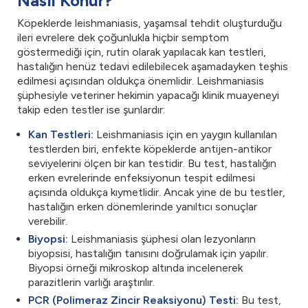
Nasıl Konur?
Köpeklerde leishmaniasis, yaşamsal tehdit oluşturduğu
ileri evrelere dek çoğunlukla hiçbir semptom
göstermediği için, rutin olarak yapılacak kan testleri,
hastalığın henüz tedavi edilebilecek aşamadayken teşhis
edilmesi açısından oldukça önemlidir. Leishmaniasis
şüphesiyle veteriner hekimin yapacağı klinik muayeneyi
takip eden testler ise şunlardır:
Kan Testleri:
Leishmaniasis için en yaygın kullanılan
testlerden biri, enfekte köpeklerde antijen-antikor
seviyelerini ölçen bir kan testidir. Bu test, hastalığın
erken evrelerinde enfeksiyonun tespit edilmesi
açısında oldukça kıymetlidir. Ancak yine de bu testler,
hastalığın erken dönemlerinde yanıltıcı sonuçlar
verebilir.
Biyopsi:
Leishmaniasis şüphesi olan lezyonların
biyopsisi, hastalığın tanısını doğrulamak için yapılır.
Biyopsi örneği mikroskop altında incelenerek
parazitlerin varlığı araştırılır.
PCR (Polimeraz Zincir Reaksiyonu) Testi:
Bu test,