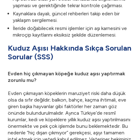
yapması ve gerektiğinde tekrar kontrole çağırması.
Kaynaklara dayalı, güncel rehberleri takip eden bir
yaklaşım sergilemesi.
İleride doğabilecek resmi işlemler için aşı karnesini ve
mikroçip kayıtlarını eksiksiz şekilde düzenlemesi.
Kuduz Aşısı Hakkında Sıkça Sorulan
Sorular (SSS)
Evden hiç çıkmayan köpeğe kuduz aşısı yaptırmak
zorunlu mu?
Evden çıkmayan köpeklerin maruziyet riski daha düşük
olsa da sıfır değildir; balkon, bahçe, kaçma ihtimali, eve
giren başka hayvanlar gibi faktörler her zaman göz
önünde bulundurulmalıdır. Ayrıca Türkiye’de resmî
kurumlar, kedi ve köpeklere yıllık kuduz aşısı yaptırılmasını
önermekte ve pek çok işlemde bunu beklemektedir. Bu
nedenle “hiç dışarı çıkmıyor” gerekçesi, aşıyı tamamen
iptal etmek için yeterli kabul edilmez. Veteriner hekiminiz,