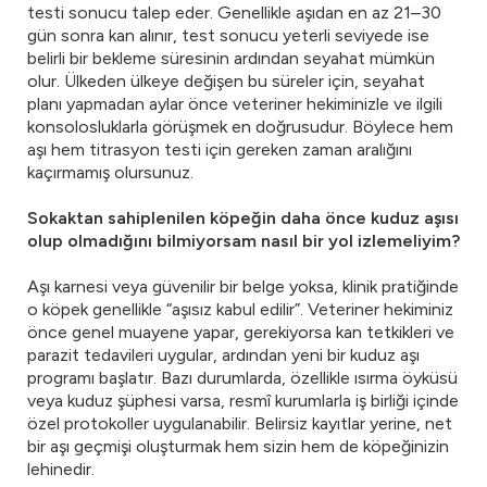
testi sonucu talep eder. Genellikle aşıdan en az 21–30
gün sonra kan alınır, test sonucu yeterli seviyede ise
belirli bir bekleme süresinin ardından seyahat mümkün
olur. Ülkeden ülkeye değişen bu süreler için, seyahat
planı yapmadan aylar önce veteriner hekiminizle ve ilgili
konsolosluklarla görüşmek en doğrusudur. Böylece hem
aşı hem titrasyon testi için gereken zaman aralığını
kaçırmamış olursunuz.
Sokaktan sahiplenilen köpeğin daha önce kuduz aşısı
olup olmadığını bilmiyorsam nasıl bir yol izlemeliyim?
Aşı karnesi veya güvenilir bir belge yoksa, klinik pratiğinde
o köpek genellikle “aşısız kabul edilir”. Veteriner hekiminiz
önce genel muayene yapar, gerekiyorsa kan tetkikleri ve
parazit tedavileri uygular, ardından yeni bir kuduz aşı
programı başlatır. Bazı durumlarda, özellikle ısırma öyküsü
veya kuduz şüphesi varsa, resmî kurumlarla iş birliği içinde
özel protokoller uygulanabilir. Belirsiz kayıtlar yerine, net
bir aşı geçmişi oluşturmak hem sizin hem de köpeğinizin
lehinedir.