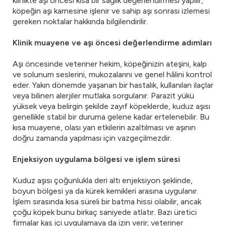
klinikte aşı öncesi kısa bir sağlık değerlendirmesi yapılır,
köpeğin aşı karnesine işlenir ve sahip aşı sonrası izlemesi
gereken noktalar hakkında bilgilendirilir.
Klinik muayene ve aşı öncesi değerlendirme adımları
Aşı öncesinde veteriner hekim, köpeğinizin ateşini, kalp
ve solunum seslerini, mukozalarını ve genel hâlini kontrol
eder. Yakın dönemde yaşanan bir hastalık, kullanılan ilaçlar
veya bilinen alerjiler mutlaka sorgulanır. Parazit yükü
yüksek veya belirgin şekilde zayıf köpeklerde, kuduz aşısı
genellikle stabil bir duruma gelene kadar ertelenebilir. Bu
kısa muayene, olası yan etkilerin azaltılması ve aşının
doğru zamanda yapılması için vazgeçilmezdir.
Enjeksiyon uygulama bölgesi ve işlem süresi
Kuduz aşısı çoğunlukla deri altı enjeksiyon şeklinde,
boyun bölgesi ya da kürek kemikleri arasına uygulanır.
İşlem sırasında kısa süreli bir batma hissi olabilir, ancak
çoğu köpek bunu birkaç saniyede atlatır. Bazı üretici
firmalar kas içi uygulamaya da izin verir; veteriner