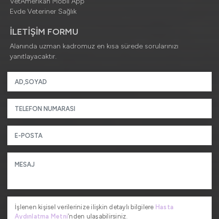
VetAmerikan Mobil App
Evde Veteriner Sağlık
İLETİŞİM FORMU
Alanında uzman kadromuz en kısa sürede sorularınızı
yanıtlayacaktır.
İşlenen kişisel verilerinize ilişkin detaylı bilgilere
Hasta
Aydınlatma Metni
’nden ulaşabilirsiniz.