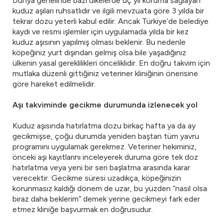
Dünya genelinde bazı ülkelerde üç yıl koruma sağlayan
kuduz aşıları ruhsatlıdır ve ilgili mevzuata göre 3 yılda bir
tekrar dozu yeterli kabul edilir. Ancak Türkiye’de belediye
kaydı ve resmi işlemler için uygulamada yılda bir kez
kuduz aşısının yapılmış olması beklenir. Bu nedenle
köpeğiniz yurt dışından gelmiş olsa bile yaşadığınız
ülkenin yasal gereklilikleri önceliklidir. En doğru takvim için
mutlaka düzenli gittiğiniz veteriner kliniğinin önerisine
göre hareket edilmelidir.
Aşı takviminde gecikme durumunda izlenecek yol
Kuduz aşısında hatırlatma dozu birkaç hafta ya da ay
gecikmişse, çoğu durumda yeniden baştan tüm yavru
programını uygulamak gerekmez. Veteriner hekiminiz,
önceki aşı kayıtlarını inceleyerek duruma göre tek doz
hatırlatma veya yeni bir seri başlatma arasında karar
verecektir. Gecikme süresi uzadıkça, köpeğinizin
korunmasız kaldığı dönem de uzar, bu yüzden “nasıl olsa
biraz daha beklerim” demek yerine gecikmeyi fark eder
etmez kliniğe başvurmak en doğrusudur.