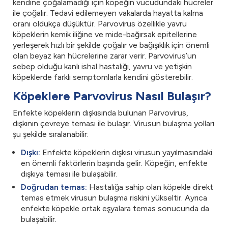
kendine çoğalamadığı için köpeğin vücudundaki hücreler
ile çoğalır. Tedavi edilemeyen vakalarda hayatta kalma
oranı oldukça düşüktür. Parvovirus özellikle yavru
köpeklerin kemik iliğine ve mide-bağırsak epitellerine
yerleşerek hızlı bir şekilde çoğalır ve bağışıklık için önemli
olan beyaz kan hücrelerine zarar verir. Parvovirus’un
sebep olduğu kanlı ishal hastalığı, yavru ve yetişkin
köpeklerde farklı semptomlarla kendini gösterebilir.
Köpeklere Parvovirus Nasıl Bulaşır?
Enfekte köpeklerin dışkısında bulunan Parvovirus,
dışkının çevreye teması ile bulaşır. Virusun bulaşma yolları
şu şekilde sıralanabilir:
Dışkı:
Enfekte köpeklerin dışkısı virusun yayılmasındaki
en önemli faktörlerin başında gelir. Köpeğin, enfekte
dışkıya teması ile bulaşabilir.
Doğrudan temas:
Hastalığa sahip olan köpekle direkt
temas etmek virusun bulaşma riskini yükseltir. Ayrıca
enfekte köpekle ortak eşyalara temas sonucunda da
bulaşabilir.