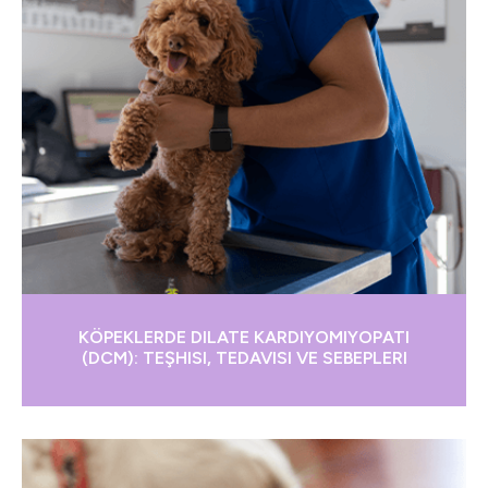
KÖPEKLERDE DILATE KARDIYOMIYOPATI
(DCM): TEŞHISI, TEDAVISI VE SEBEPLERI