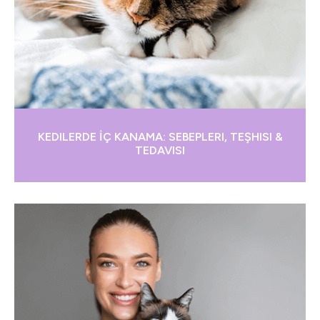
KEDILERDE İÇ KANAMA: SEBEPLERI, TEŞHISI &
TEDAVISI